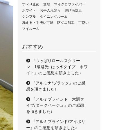
すべり止め
無地
マイクロファイバー
ホワイト
お手入れ楽々
遊び毛防止
シンプル
ダイニングルーム
洗える・手洗い可能
防ダニ加工
可愛い
マイルーム
おすすめ
『つっぱりロールスクリー
ン 1級遮光+はっ水タイプ ホワ
イト』のご感想を頂きました♪
『アルミナ/ブラック』のご感
想を頂きました♪
『アルミブラインド 木調タ
イプ/ダークベージュ』のご感想
を頂きました♪
『アルミブラインド/アイボリ
ー』のご感想を頂きました♪