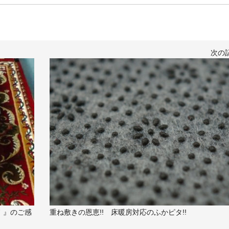
次の
ド 』のご感
重ね敷きの恩恵!! 床暖房対応のふかピタ!!