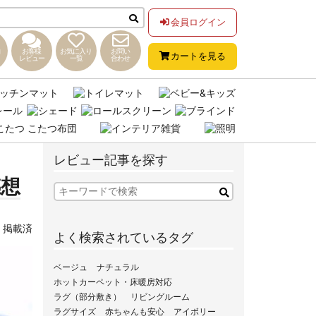
会員ログイン
お客様
お気に入り
お問い
カートを見る
レビュー
一覧
合わせ
レビュー記事を探す
感想
,
掲載済
よく検索されているタグ
ベージュ
ナチュラル
ホットカーペット・床暖房対応
ラグ（部分敷き）
リビングルーム
ラグサイズ
赤ちゃんも安心
アイボリー