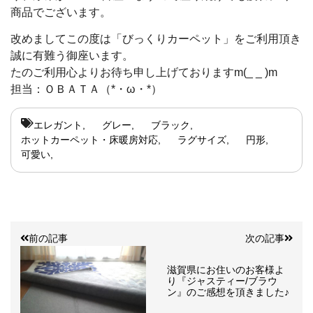
商品でございます。
改めましてこの度は「びっくりカーペット」をご利用頂き
誠に有難う御座います。
たのご利用心よりお待ち申し上げておりますm(_ _ )m
担当：ＯＢＡＴＡ（*・ω・*）
エレガント
グレー
ブラック
ホットカーペット・床暖房対応
ラグサイズ
円形
可愛い
前の記事
次の記事
滋賀県にお住いのお客様よ
り『ジャスティー/ブラウ
ン』のご感想を頂きました♪