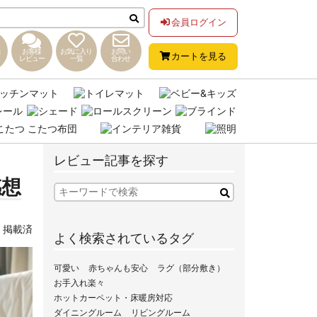
会員ログイン
お客様
お気に入り
お問い
カートを見る
レビュー
一覧
合わせ
レビュー記事を探す
感想
,
掲載済
よく検索されているタグ
可愛い
赤ちゃんも安心
ラグ（部分敷き）
お手入れ楽々
ホットカーペット・床暖房対応
ダイニングルーム
リビングルーム