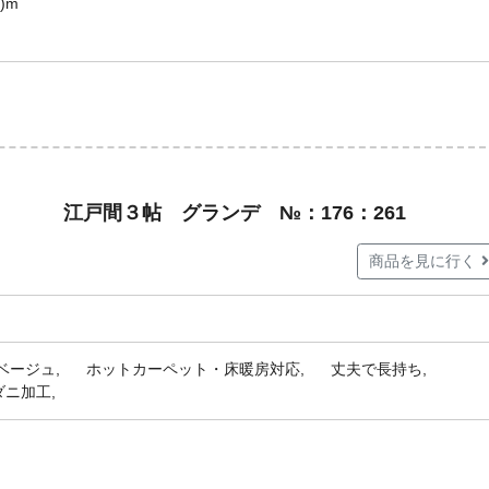
)m
 江戸間３帖 グランデ №：176：261
商品を見に行く
ベージュ
ホットカーペット・床暖房対応
丈夫で長持ち
ダニ加工