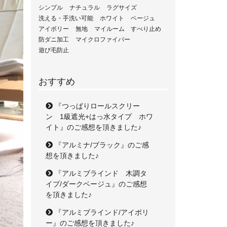
シンプル
ナチュラル
ラグサイズ
洗える・手洗い可能
ホワイト
ベージュ
アイボリー
無地
マイルーム
すべり止め
防ダニ加工
マイクロファイバー
遊び毛防止
おすすめ
『つっぱりロールスクリー
ン 1級遮光+はっ水タイプ ホワ
イト』のご感想を頂きました♪
『アルミナ/ブラック』のご感
想を頂きました♪
『アルミブラインド 木調タ
イプ/ダークベージュ』のご感想
を頂きました♪
『アルミブラインド/アイボリ
ー』のご感想を頂きました♪