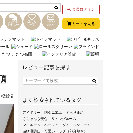
会員ログイン
お客様
お気に入り
お問い
カートを見る
レビュー
一覧
合わせ
レビュー記事を探す
頂
,
掲載済
よく検索されているタグ
アイボリー
防ダニ加工
すべり止め
赤ちゃんも安心
リビングルーム
マイルーム
ベージュ
ダイニングルーム
遊び毛防止
可愛い
ラグ（部分敷き）