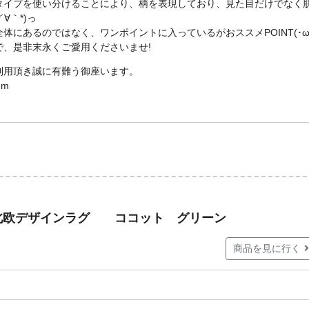
タイプを使い分けることにより、柄を表現しており、見た目だけでなく
∀｀*)っ
にあるのではなく、ワンポイントに入っているがおススメPOINT(･ω
、是非末永くご愛用くださいませ!
利用頂き誠に有難う御座います。
)m
北欧デザインラグ ココット グリーン
商品を見に行く