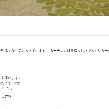
が明るくなり気に入っています。 カーテンも以前購入したびっくりカー
御座います♪
す(^o^)!
∀｀*)っ
大好評!