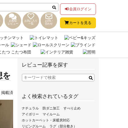
会員ログイン
お客様
お気に入り
お問い
カートを見る
レビュー
一覧
合わせ
レビュー記事を探す
想を
,
掲載済
よく検索されているタグ
ナチュラル
防ダニ加工
すべり止め
アイボリー
マイルーム
ホットカーペット・床暖房対応
リビングルーム
ラグ（部分敷き）