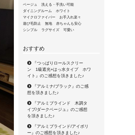
ベージュ
洗える・手洗い可能
ダイニングルーム
ホワイト
マイクロファイバー
お手入れ楽々
遊び毛防止
無地
赤ちゃんも安心
シンプル
ラグサイズ
可愛い
おすすめ
『つっぱりロールスクリー
ン 1級遮光+はっ水タイプ ホワ
イト』のご感想を頂きました♪
『アルミナ/ブラック』のご感
想を頂きました♪
『アルミブラインド 木調タ
イプ/ダークベージュ』のご感想
を頂きました♪
『アルミブラインド/アイボリ
ー』のご感想を頂きました♪