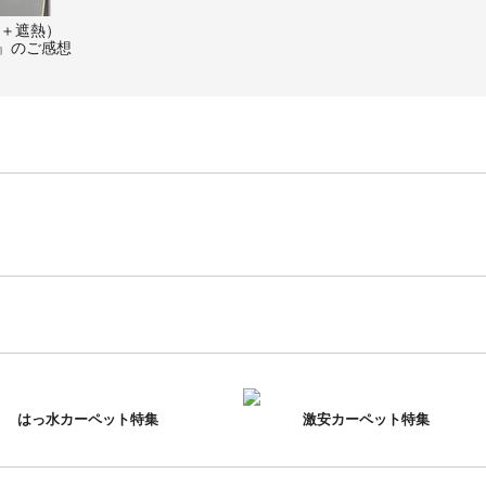
光＋遮熱）
m 』のご感想
はっ水カーペット特集
激安カーペット特集