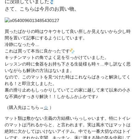
に没頭していました
さて、こちらは今月のお買い物。
買ったばかりの時はウキウキして良い所しか見えないから少し時
間を置いて記事にするようにしています。
冷静になった今…
これは買って本当に良かったです
キッチンマットの角でよく足を引っかけていました。
レッスンの時に食器をお持ち下さる生徒様も時々…申し訳なく思
いながらも解決の方法はないまま。
なので、このマットを見つけた時はこれならばきっと解決してく
れる！と即注文しました。
裏の滑り止めもしっかりしていてこの家に越して来て以来の小さ
な不満がすっきり解決！！しかもふかふかです♪
（購入先はこちら→
☆
）
マット類は敷かない主義の方結構いらっしゃいます。特にトイレ
のマットは汚れるからと、と言われます。実は風水ではマットは
絶対に欠かしてはいけないアイテム。中でも一番大切なのはトイ
レです。それから玄関、キッチン。床に溜まる陰の気を中和して