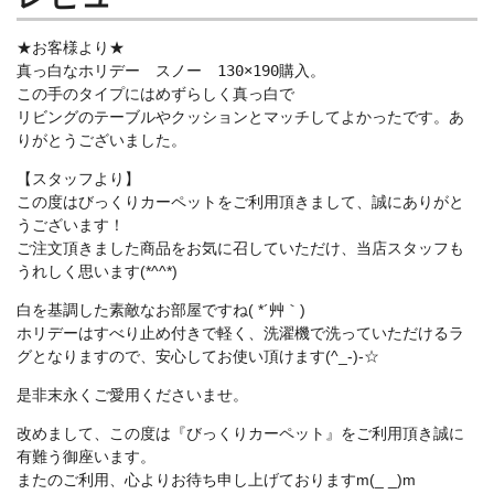
★お客様より★
真っ白なホリデー スノー 130×190購入。
この手のタイプにはめずらしく真っ白で
リビングのテーブルやクッションとマッチしてよかったです。あ
りがとうございました。
【スタッフより】
この度はびっくりカーペットをご利用頂きまして、誠にありがと
うございます！
ご注文頂きました商品をお気に召していただけ、当店スタッフも
うれしく思います(*^^*)
白を基調した素敵なお部屋ですね( *´艸｀)
ホリデーはすべり止め付きで軽く、洗濯機で洗っていただけるラ
グとなりますので、安心してお使い頂けます(^_-)-☆
是非末永くご愛用くださいませ。
改めまして、この度は『びっくりカーペット』をご利用頂き誠に
有難う御座います。
またのご利用、心よりお待ち申し上げておりますm(_ _)m