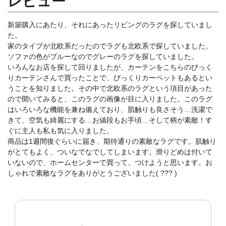
レビュー
新築購入にあたり、それにあったリビングのラグを探していまし
た。
家のタイプが北欧系だったのでラグも北欧系で探していました。
ソファの色がブルーなのでグレーのラグを探していました。
いろんなお店を探して回りましたが、カーテンをこちらのびっく
りカーテンさんで買ったことで、びっくりカーペットもあるとい
うことを知りました。その中で北欧系のラグという項目があった
ので開いてみると、このラグの画像が目に入りました。このラグ
はいろいろな機能を兼ね備えており、肌触りも良さそう…洗濯で
きて、空気も綺麗にする…お値段もお手頃…そして柄が素敵！す
ぐに主人も私も気に入りました。
商品は1週間後ぐらいに届き、期待通りの素敵なラグです。肌触り
がとてもよく、ついなでなでしてしまいます。滑りどめは付いて
いないので、ホームセンターで買って、つけようと思います。お
しゃれで素敵なラグをありがとうございました( ??? )