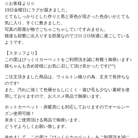
☆お客様より☆
19日金曜日にラグが届きました。
とてもしっかりとした作りと黒と茶色が混ざった色合いがとても
気に入り、すぐに敷きました。
写真の部屋が物でごちゃごちゃしていてすみません。
猫達も頻繁に出入りする部屋なのでゴロゴロ快適に過ごしている
ようです。
【スタッフより】
この度はびっくりカーペットをご利用頂き誠に有難う御座います♪
猫ちゃんも含め皆様にお気に召して頂け良かったです(^^)
ご注文頂きました商品は、ウィルトン織りの為、丈夫で長持ちな
のです!
また、汚れに強くて色褪せもしにくく・遊び毛も少ない素材を使
用しておりますので、おススメ商品で御座います。
ホットカーペット・床暖房にも対応しておりますのでオールシー
ズン使用可能！
末永くご使用頂ける商品で御座います。
どうぞよろしくお願い致します。
改めまして、この度は『びっくりカーペット』をご利用頂き誠に