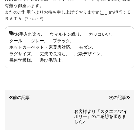
有難う御座います。
またのご利用心よりお待ち申し上げておりますm(_ _ )m担当：Ｏ
ＢＡＴＡ（*・ω・*）
お手入れ楽々
ウィルトン織り
カッコいい
クール
グレー
ブラック
ホットカーペット・床暖房対応
モダン
ラグサイズ
丈夫で長持ち
北欧デザイン
幾何学模様
遊び毛防止
前の記事
次の記事
お客様より『スクエア/アイ
ボリー』のご感想を頂きま
した♪