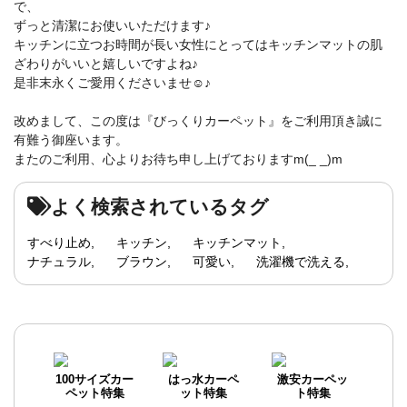
で、
ずっと清潔にお使いいただけます♪
キッチンに立つお時間が長い女性にとってはキッチンマットの肌
ざわりがいいと嬉しいですよね♪
是非末永くご愛用くださいませ☺♪
改めまして、この度は『びっくりカーペット』をご利用頂き誠に
有難う御座います。
またのご利用、心よりお待ち申し上げておりますm(_ _)m
よく検索されているタグ
すべり止め
キッチン
キッチンマット
ナチュラル
ブラウン
可愛い
洗濯機で洗える
100サイズカー
はっ水カーペ
激安カーペッ
ペット特集
ット特集
ト特集