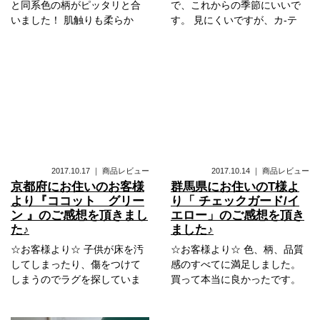
と同系色の柄がピッタリと合
で、これからの季節にいいで
いました！ 肌触りも柔らか
す。 見にくいですが、カ-テ
2017.10.17
｜
商品レビュー
2017.10.14
｜
商品レビュー
京都府にお住いのお客様
群馬県にお住いのT様よ
より『ココット グリー
り「 チェックガード/イ
ン 』のご感想を頂きまし
エロー」のご感想を頂き
た♪
ました♪
☆お客様より☆ 子供が床を汚
☆お客様より☆ 色、柄、品質
してしまったり、傷をつけて
感のすべてに満足しました。
しまうのでラグを探していま
買って本当に良かったです。