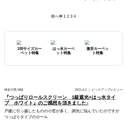
前へ
1
2
3
4
投
稿
ナ
ビ
100サイズカー
はっ水カーペ
激安カーペッ
ペット特集
ット特集
ト特集
ゲ
ー
シ
ョ
神奈川県
M様
2021.6.2
｜
ピックアップレビュー
ン
『つっぱりロールスクリーン 1級遮光+はっ水タイ
プ ホワイト』のご感想を頂きました♪
戸建に引っ越したものの小窓が多く、調光に悩んでいたのですが
つっぱりタイプのロール