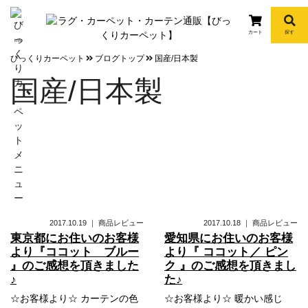
カート
探す
info
びっくりカーペット
ブログトップ
国産/日本製
国産/日本製
2017.10.19
｜
商品レビュー
2017.10.18
｜
商品レビュー
東京都にお住いのお客様
愛知県にお住いのお客様
より『ココット ブルー
より『 ココット／ ピン
』のご感想を頂きました
ク 』のご感想を頂きまし
♪
た♪
☆お客様より☆ カーテンの色
☆お客様より☆ 暖かい感じ