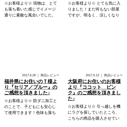
☆お客様より☆ 現物は、とて
☆お客様より☆ とても気に入
も落ち着いた感じでイメージ
りました！まだ何もない部屋
通りに素敵な風合いでした。
ですが、明るく、涼しくなり
2017.6.28
｜
商品レビュー
2017.6.12
｜
商品レビュー
福井県にお住いのＴ様よ
大阪府にお住いのお客様
り『セリア／ブルー』の
より『ココット ピン
ご感想を頂きました♪
ク』のご感想を頂きまし
た♪
☆お客様より☆ 防ダニ加工と
☆お客様より☆ 引っ越しを機
のことで、子どもにも安心し
にラグを探していたところ、
て使用できます！色味も落ち
こちらの商品を購入させてい