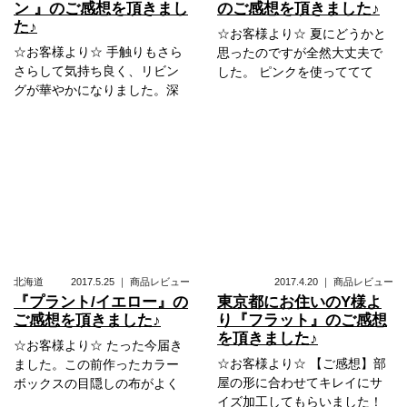
ン 』のご感想を頂きまし
のご感想を頂きました♪
た♪
☆お客様より☆ 夏にどうかと
☆お客様より☆ 手触りもさら
思ったのですが全然大丈夫で
さらして気持ち良く、リビン
した。 ピンクを使っててて
グが華やかになりました。深
北海道
2017.5.25
｜
商品レビュー
2017.4.20
｜
商品レビュー
『プラント/イエロー』の
東京都にお住いのY様よ
ご感想を頂きました♪
り『フラット』のご感想
を頂きました♪
☆お客様より☆ たった今届き
☆お客様より☆ 【ご感想】部
ました。この前作ったカラー
屋の形に合わせてキレイにサ
ボックスの目隠しの布がよく
イズ加工してもらいました！