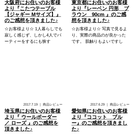
大阪府にお住いのお客様
東京都にお住いのお客様
より『こたつテーブル
より『レーベン 円形 ブ
【ジャギー Mサイズ】』
ラウン 90cm 』のご感
のご感想を頂きました♪
想を頂きました♪
☆お客様より☆ 1人暮らしでも
☆お客様より☆ 写真で見るよ
寂しく感じず、しかし4人でパ
り、実際の商品のが良かった
ーティーをするにも狭す
です。 肌触りもよいですし
2017.7.19
｜
商品レビュー
2017.6.29
｜
商品レビュー
埼玉県にお住いのお客様
愛知県にお住いのお客様
より『 ウールボーダー
より『ココット ブル
／ ローズ 』のご感想を
ー』のご感想を頂きまし
頂きました♪
た♪