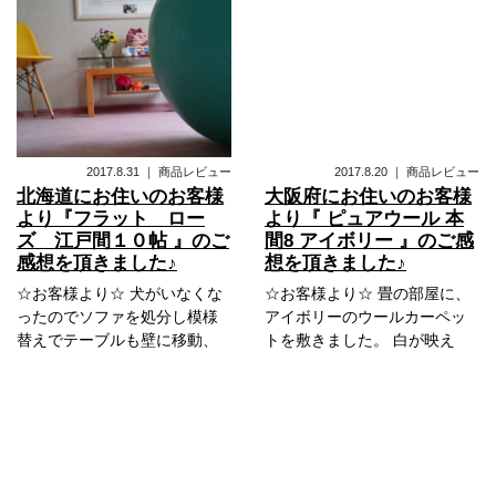
2017.8.31
｜
商品レビュー
2017.8.20
｜
商品レビュー
北海道にお住いのお客様
大阪府にお住いのお客様
より『フラット ロー
より『 ピュアウール 本
ズ 江戸間１０帖 』のご
間8 アイボリー 』のご感
感想を頂きました♪
想を頂きました♪
☆お客様より☆ 犬がいなくな
☆お客様より☆ 畳の部屋に、
ったのでソファを処分し模様
アイボリーのウールカーペッ
替えでテーブルも壁に移動、
トを敷きました。 白が映え