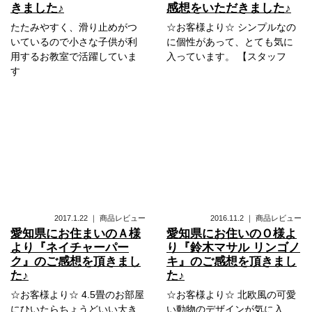
きました♪
感想をいただきました♪
たたみやすく、滑り止めがつ
☆お客様より☆ シンプルなの
いているので小さな子供が利
に個性があって、とても気に
用するお教室で活躍していま
入っています。 【スタッフ
す
2017.1.22
｜
商品レビュー
2016.11.2
｜
商品レビュー
愛知県にお住まいのＡ様
愛知県にお住いのＯ様よ
より『ネイチャーパー
り『鈴木マサル リンゴノ
ク』のご感想を頂きまし
キ』のご感想を頂きまし
た♪
た♪
☆お客様より☆ 4.5畳のお部屋
☆お客様より☆ 北欧風の可愛
にひいたらちょうどいい大き
い動物のデザインが気に入