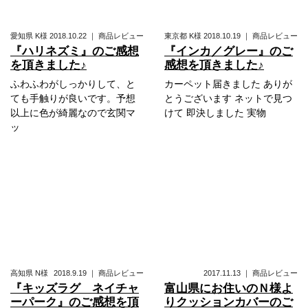
愛知県
K様
2018.10.22
｜
商品レビュー
東京都
K様
2018.10.19
｜
商品レビュー
『ハリネズミ』のご感想
『インカ／グレー』のご
を頂きました♪
感想を頂きました♪
ふわふわがしっかりして、と
カーペット届きました ありが
ても手触りが良いです。予想
とうございます ネットで見つ
以上に色が綺麗なので玄関マ
けて 即決しました 実物
ッ
高知県
N様
2018.9.19
｜
商品レビュー
2017.11.13
｜
商品レビュー
『キッズラグ ネイチャ
富山県にお住いのＮ様よ
ーパーク』のご感想を頂
りクッションカバーのご