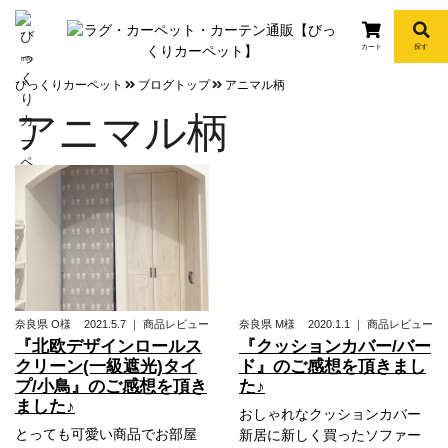
カート
探す
info
びっくりカーペット
ブログトップ
アニマル柄
アニマル柄
奈良県
O様
2021.5.7
｜
商品レビュー
奈良県
M様
2020.1.1
｜
商品レビュー
『北欧デザインロールス
『クッションカバー/バー
クリーン(一級遮光)タイ
ド』のご感想を頂きまし
プ/小鳥』のご感想を頂き
た♪
ました♪
おしゃれなクッションカバー
とっても可愛い商品でお部屋
新居に新しく買ったソファー