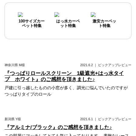
100サイズカー
はっ水カーペ
激安カーペッ
ペット特集
ット特集
ト特集
神奈川県
M様
2021.6.2
｜
ピックアップレビュー
『つっぱりロールスクリーン 1級遮光+はっ水タイ
プ ホワイト』のご感想を頂きました♪
戸建に引っ越したものの小窓が多く、調光に悩んでいたのですが
つっぱりタイプのロール
新潟県
Y様
2021.6.1
｜
ピックアップレビュー
『アルミナ/ブラック』のご感想を頂きました♪
この部屋にマッチしてとても気に入っております。 素敵なレース