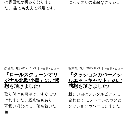
の雰囲気が明るくなりまし
にピッタリの素敵なクッショ
た。 生地も丈夫で満足です。
奈良県
U様
2019.11.23
｜
商品レビュー
栃木県
O様
2019.8.23
｜
商品レビュー
『ロールスクリーンオリ
『クッションカバー／シ
ジナル北欧/小鳥』のご感
ルエットキャット』のご
想を頂きました♪
感想を頂きました♪
取り付けも簡単で、すぐにつ
新しい白のデジタルピアノに
けれました。遮光性もあり、
合わせて モノトーンのラグと
可愛い柄なのに、落ち着いた
クッションカバーにしました
色