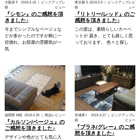
大阪府
F
2019.5.18
｜
ピックアップレ
東京都
S
2019.5.9
｜
ピックアップレビ
様
ビュー
様
ュー
『シモン』のご感想を頂
『リトリー/レッド』のご
きました♪
感想を頂きました♪
今までシンプルなベージュな
この度は、素晴らしいカーペ
どが多かったのですが柄に一
ットが 届き、とても嬉しく思
目惚れ。お部屋の雰囲気が一
っております。 色々と探し
気
福岡県
M様
2019.4.28
｜
商品レビュー
宮城県
I
2019.4.27
｜
ピックアップレ
様
ビュー
『カルソン/ベージュ』の
『ブラネ/グレー』のご感
ご感想を頂きました♪
想を頂きました♪
デザインや色がとても気に入