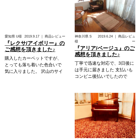
愛知県
U様
2019.9.17
｜
商品レビュー
神奈川県
S
2019.6.24
｜
商品レビュ
様
ー
『レクサ/アイボリー』の
『アリア/ベージュ』のご
ご感想を頂きました♪
感想を頂きました♪
購入したカーペットですが、
丁寧で迅速な対応で、3日後に
とっても落ち着いた色合いで
は手元に届きました 支払いも
気に入りました。 沢山のサイ
コンビニ後払いでしたので