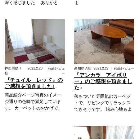
深く感じました。 ありがと
ま
神奈川県
T
2021.2.28
｜
商品レビュ
高知県
A様
2021.2.27
｜
商品レビュー
様
ー
『アンカラ アイボリ
『チュイル レッド』の
ー』のご感想を頂きまし
ご感想を頂きました♪
た♪
商品紹介ページ写真のイメー
落ちついた雰囲気のカーペッ
ジ通りの色味で満足していま
トで、リビングでリラックス
す。 カーペットのおかげで、
できそうです。 踏み心地もよ