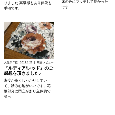
床の色にマッチして良かった
りました.高級感もあり値段も
です
手頃です.
大分県
Y様
2019.1.22
｜
商品レビュー
『ルディア/レッド』のご
感想を頂きました♪
密度が高くしっかりしてい
て、踏み心地がいいです。花
柄部分に凹凸があり立体的で
凝っ