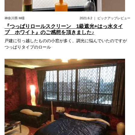
神奈川県
M様
2021.6.2
｜
ピックアップレビュー
『つっぱりロールスクリーン 1級遮光+はっ水タイ
プ ホワイト』のご感想を頂きました♪
戸建に引っ越したものの小窓が多く、調光に悩んでいたのですが
つっぱりタイプのロール