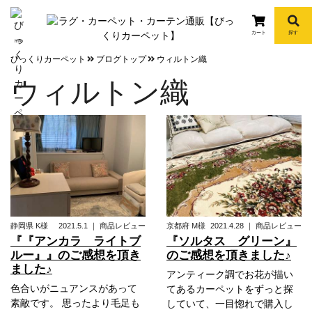
カート
探す
info
びっくりカーペット
ブログトップ
ウィルトン織
ウィルトン織
静岡県
K様
2021.5.1
｜
商品レビュー
京都府
M様
2021.4.28
｜
商品レビュー
『『アンカラ ライトブ
『ソルタス グリーン』
ルー』』のご感想を頂き
のご感想を頂きました♪
ました♪
アンティーク調でお花が描い
色合いがニュアンスがあって
てあるカーペットをずっと探
素敵です。 思ったより毛足も
していて、一目惚れで購入し