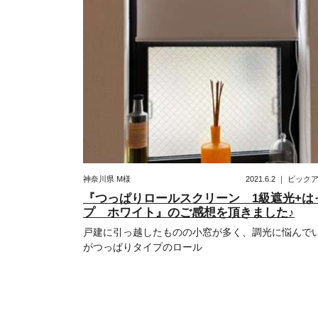
神奈川県
M様
2021.6.2
｜
ピック
『つっぱりロールスクリーン 1級遮光+は
プ ホワイト』のご感想を頂きました♪
戸建に引っ越したものの小窓が多く、調光に悩んで
がつっぱりタイプのロール