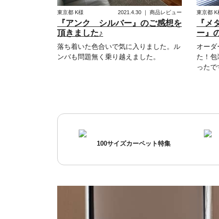
東京都
K様
2021.4.30
｜
商品レビュー
東京都
K
『アンク シルバー』のご感想を
『メ
頂きました♪
ー』
落ち着いた色合いで気に入りました。ル
オーダ
ンバも問題無く乗り越えました。
た！包
ったで
100サイズカーペット特集