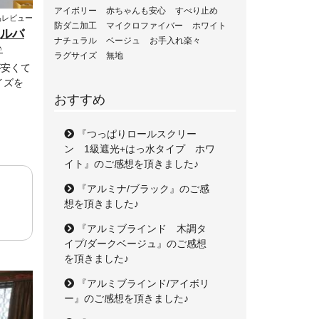
アイボリー
赤ちゃんも安心
すべり止め
品レビュー
防ダニ加工
マイクロファイバー
ホワイト
シルバ
ナチュラル
ベージュ
お手入れ楽々
♪
ラグサイズ
無地
が安くて
イズを
おすすめ
『つっぱりロールスクリー
ン 1級遮光+はっ水タイプ ホワ
イト』のご感想を頂きました♪
『アルミナ/ブラック』のご感
想を頂きました♪
『アルミブラインド 木調タ
イプ/ダークベージュ』のご感想
を頂きました♪
『アルミブラインド/アイボリ
ー』のご感想を頂きました♪