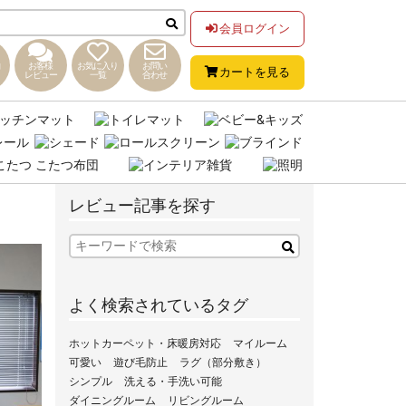
会員ログイン
お客様
お気に入り
お問い
カートを見る
レビュー
一覧
合わせ
レビュー記事を探す
よく検索されているタグ
ホットカーペット・床暖房対応
マイルーム
可愛い
遊び毛防止
ラグ（部分敷き）
シンプル
洗える・手洗い可能
ダイニングルーム
リビングルーム