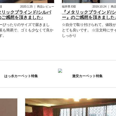
様
2020.1.25
｜
商品レビュー
福井県
E様
2019.10.24
｜
商
タリックブラインド/シルバ
『メタリックブラインド/
のご感想を頂きました♪
ー』のご感想を頂きました
ーぴったりのサイズで届きまし
☆自分で取り付けられて、値段
装も簡易で、ゴミも少なくて良か
とても良いです。 ☆注文時にサ
す。
しっかり
はっ水カーペット特集
激安カーペット特集