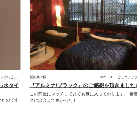
アップレビュー
新潟県
Y様
2021.6.1
｜
ピックアッ
っ水タイ
『アルミナ/ブラック』のご感想を頂きました
この部屋にマッチしてとても気に入っております。 素
いたのです
スに出会えて良かった！