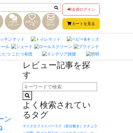
会員ログイン
お客様
お気に入り
お問い
カートを見る
レビュー
一覧
合わせ
レビュー記事を探
す
よく検索されてい
るタグ
ーン
ね
マイクロファイバー
ラグ（部分敷き）
ナチュラ