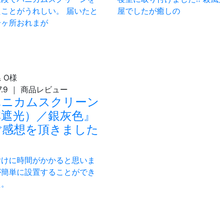
ことがうれしい。 届いたと
屋でしたが癒しの
一ヶ所おれまが
県
O様
7.9
｜
商品レビュー
ハニカムスクリーン
非遮光）／銀灰色』
ご感想を頂きました
付けに時間がかかると思いま
が簡単に設置することができ
た。