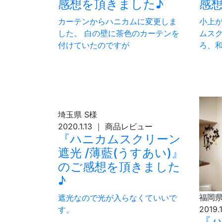
感想を頂きました♪
感
カーテンからハニカムに変更しま
小上
した。 白の壁に茶色のカーテンを
ムス
付けていたのですが
ろ、
埼玉県
S様
2020.1.13
｜
商品レビュー
『ハニカムスクリーン
遮光 /薄藍(うすあい)』
のご感想を頂きました
♪
福岡
遮光なので光が入らなくていいで
2019.
す。
『