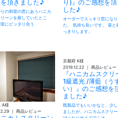
想を頂きました♪
り)』のご感想を頂
した♪
がりの和室の窓にあうハニカ
クリーンを探していたとこ
オーダーでスッキリ窓になり
和室にピッタリ合う
た。 気持ち良いです。 昼と
っきりします。
京都府
K様
2019.12.22
｜
商品レビュー
『ハニカムスクリ
1級遮光 /薄藍（う
い）』のご感想を
ました♪
県
A様
既製品でもいいかなと、少し
12.29
｜
商品レビュー
ましたが、ハニカムスクリー
ハニカムスクリーン
ぴったりサイズでこそ