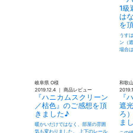
1級
は
を
うす
ン（遮
場合
岐阜県
O様
和歌
2019.12.4
｜
商品レビュー
2019.
『ハニカムスクリーン
『
／枯色』のご感想を頂
遮光
きました♪
ろ
まし
暖かいだけではなく、部屋の雰囲
気も変わりました。 上下のレール
この