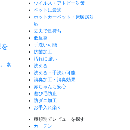
ウイルス・アトピー対策
ペットに最適
ホットカーペット・床暖房対
応
丈夫で長持ち
低反発
手洗い可能
想を
抗菌加工
汚れに強い
。 素
洗える
洗える・手洗い可能
消臭加工・消臭効果
赤ちゃんも安心
遊び毛防止
防ダニ加工
お手入れ楽々
種類別でレビューを探す
カーテン