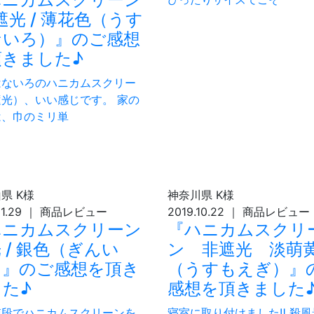
遮光 / 薄花色（うす
ないろ）』のご感想
頂きました♪
はないろのハニカムスクリー
光）、いい感じです。 家の
は、巾のミリ単
山県
K様
神奈川県
K様
11.29
｜
商品レビュー
2019.10.22
｜
商品レビュー
ハニカムスクリーン
『ハニカムスクリ
 / 銀色（ぎんい
ン 非遮光 淡萌
）』のご感想を頂き
（うすもえぎ）』
た♪
感想を頂きました
値段でハニカムスクリーンを
寝室に取り付けました‼️ 殺