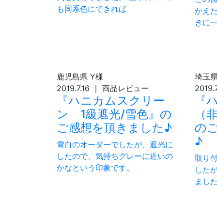
も同系色にできれば
かえた
きに
鹿児島県
Y様
埼玉
2019.7.16
｜
商品レビュー
2019.
『ハニカムスクリー
『
ン 1級遮光/雪色』の
（
ご感想を頂きました♪
の
♪
雪白のオーダーでしたが、遮光に
したので、気持ちグレーに近いの
取り
かなという印象です。
した
まし