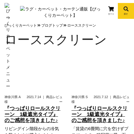
カート
探す
info
びっくりカーペット
ブログトップ
ローススクリーン
ローススクリーン
神奈川県
A
2021.7.14
｜
商品レビュ
神奈川県
S
2021.7.12
｜
商品レビュ
様
ー
様
ー
『つっぱりロールスクリ
『つっぱりロールスクリ
ーン 1級遮光タイプ』
ーン 1級遮光タイプ』
のご感想を頂きました♪
のご感想を頂きました♪
リビングイン階段からの冷気
「賃貸の6畳間に穴を空けずプ