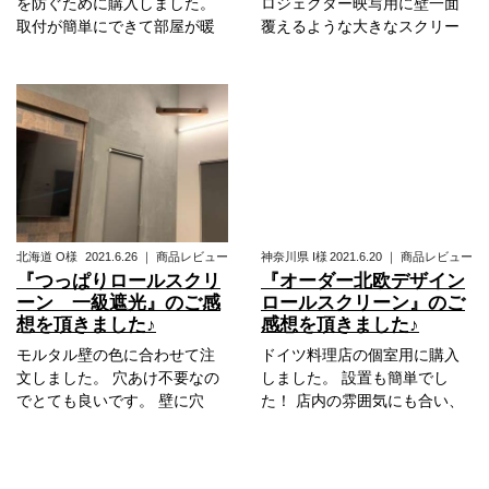
を防ぐために購入しました。
ロジェクター映写用に壁一面
取付が簡単にできて部屋が暖
覆えるような大きなスクリー
北海道
O様
2021.6.26
｜
商品レビュー
神奈川県
I様
2021.6.20
｜
商品レビュー
『つっぱりロールスクリ
『オーダー北欧デザイン
ーン 一級遮光』のご感
ロールスクリーン』のご
想を頂きました♪
感想を頂きました♪
モルタル壁の色に合わせて注
ドイツ料理店の個室用に購入
文しました。 穴あけ不要なの
しました。 設置も簡単でし
でとても良いです。 壁に穴
た！ 店内の雰囲気にも合い、