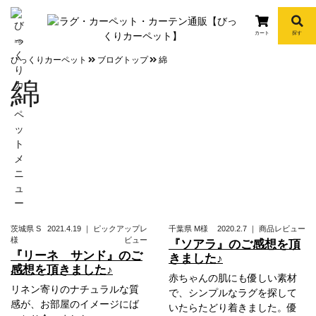
カート
探す
info
びっくりカーペット
ブログトップ
綿
綿
茨城県
S
2021.4.19
｜
ピックアップレ
千葉県
M様
2020.2.7
｜
商品レビュー
様
ビュー
『ソアラ』のご感想を頂
『リーネ サンド』のご
きました♪
感想を頂きました♪
赤ちゃんの肌にも優しい素材
リネン寄りのナチュラルな質
で、シンプルなラグを探して
感が、お部屋のイメージにば
いたらたどり着きました。優