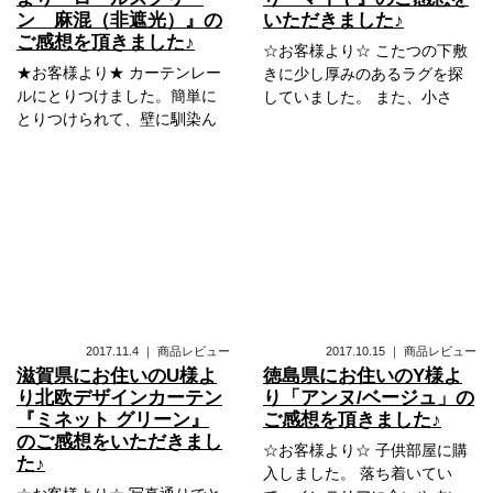
ン 麻混（非遮光）』の
いただきました♪
ご感想を頂きました♪
☆お客様より☆ こたつの下敷
★お客様より★ カーテンレー
きに少し厚みのあるラグを探
ルにとりつけました。簡単に
していました。 また、小さ
とりつけられて、壁に馴染ん
2017.11.4
｜
商品レビュー
2017.10.15
｜
商品レビュー
滋賀県にお住いのU様よ
徳島県にお住いのY様よ
り北欧デザインカーテン
り「アンヌ/ベージュ」の
『ミネット グリーン』
ご感想を頂きました♪
のご感想をいただきまし
☆お客様より☆ 子供部屋に購
た♪
入しました。 落ち着いてい