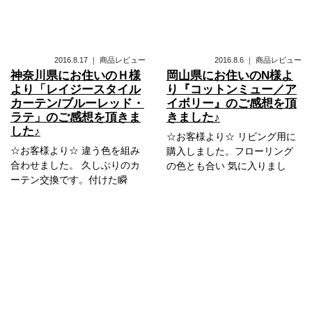
2016.8.17
｜
商品レビュー
2016.8.6
｜
商品レビュー
神奈川県にお住いのＨ様
岡山県にお住いのN様よ
より「レイジースタイル
り『コットンミュー／ア
カーテン/ブルーレッド・
イボリー』のご感想を頂
ラテ」のご感想を頂きま
きました♪
した♪
☆お客様より☆ リビング用に
☆お客様より☆ 違う色を組み
購入しました。フローリング
合わせました。 久しぶりのカ
の色とも合い 気に入りまし
ーテン交換です。付けた瞬