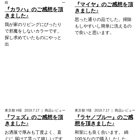
様
ー
『マイヤ』のご感想を頂
『カラハ』のご感想を頂
きました♪
きました♪
思った通りの品でした。掃除
我が家のリビングにぴったり
もしやすいし簡単に洗えるの
で邪魔をしないカラーです。
で良いと思います。
探し求めていたものにやっと
出
東京都
H様
2019.7.17
｜
商品レビュー
東京都
Y様
2019.7.17
｜
商品レビュー
『フェズ』のご感想を頂
『ラヤ／ブルー』のご感
きました♪
想を頂きました♪
お洒落で厚みも丁度よく、直
和室にも良く合います。 綿
ぐに 届けて貰って嬉しいです
100％なので購入したした。