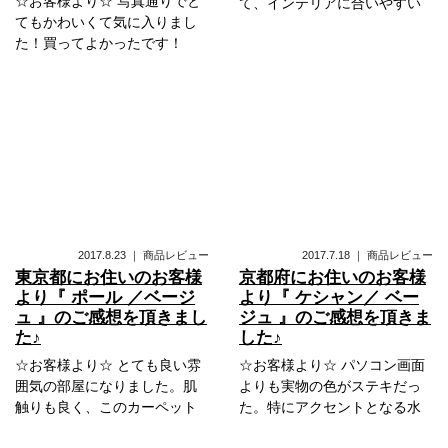
☆お客様より☆ 写真通りでと
て、インテリアに合いやすい
てもかわいくて気に入りまし
た！買ってよかったです！
2017.8.23
｜
商品レビュー
2017.7.18
｜
商品レビュー
東京都にお住いのお客様
京都府にお住いのお客様
より『 ポール ／ベージ
より『 ケシャン／ ベー
ュ 』のご感想を頂きまし
ジュ 』のご感想を頂きま
た♪
した♪
☆お客様より☆ とても良い雰
☆お客様より☆ パソコン画面
囲気の部屋になりました。肌
よりも実物の色がステキだっ
触りも良く、このカーペット
た。特にアクセントとなる水