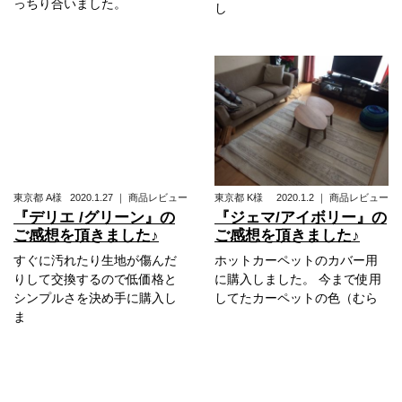
っちり合いました。
し
東京都
A様
2020.1.27
｜
商品レビュー
東京都
K様
2020.1.2
｜
商品レビュー
『デリエ /グリーン』の
『ジェマ/アイボリー』の
ご感想を頂きました♪
ご感想を頂きました♪
すぐに汚れたり生地が傷んだ
ホットカーペットのカバー用
りして交換するので低価格と
に購入しました。 今まで使用
シンプルさを決め手に購入し
してたカーペットの色（むら
ま