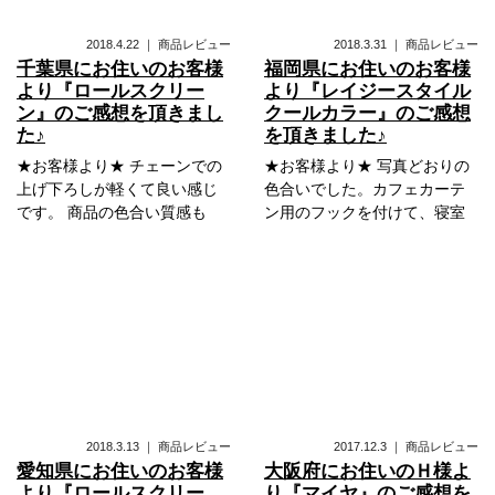
2018.4.22
｜
商品レビュー
2018.3.31
｜
商品レビュー
千葉県にお住いのお客様
福岡県にお住いのお客様
より『ロールスクリー
より『レイジースタイル
ン』のご感想を頂きまし
クールカラー』のご感想
た♪
を頂きました♪
★お客様より★ チェーンでの
★お客様より★ 写真どおりの
上げ下ろしが軽くて良い感じ
色合いでした。カフェカーテ
です。 商品の色合い質感も
ン用のフックを付けて、寝室
2018.3.13
｜
商品レビュー
2017.12.3
｜
商品レビュー
愛知県にお住いのお客様
大阪府にお住いのＨ様よ
より『ロールスクリー
り『マイヤ』のご感想を