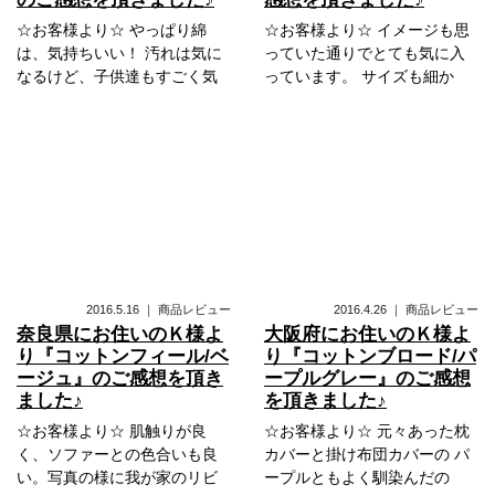
☆お客様より☆ やっぱり綿
☆お客様より☆ イメージも思
は、気持ちいい！ 汚れは気に
っていた通りでとても気に入
なるけど、子供達もすごく気
っています。 サイズも細か
2016.5.16
｜
商品レビュー
2016.4.26
｜
商品レビュー
奈良県にお住いのＫ様よ
大阪府にお住いのＫ様よ
り『コットンフィール/ベ
り『コットンブロード/パ
ージュ』のご感想を頂き
ープルグレー』のご感想
ました♪
を頂きました♪
☆お客様より☆ 肌触りが良
☆お客様より☆ 元々あった枕
く、ソファーとの色合いも良
カバーと掛け布団カバーの パ
い。写真の様に我が家のリビ
ープルともよく馴染んだの