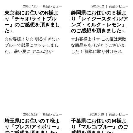
2016.7.20
｜
商品レビュー
2016.6.2
｜
商品レビュー
東京都にお住いのN様よ
静岡県にお住いのＥ様よ
り『チャオ/ライトブル
り「レイジースタイル/ア
ー』のご感想を頂きまし
ンズ・ミルク・レモン」
た♪
のご感想を頂きました♪
☆お客様より☆ 明るすぎない
☆お客様より☆ この度は素敵
ブルーで部屋にマッチしまし
な商品をありがとうございま
た。 暑い夏に デニム地が
した！ 簡単に取り付けられ
2016.5.19
｜
商品レビュー
2016.5.19
｜
商品レビュー
埼玉県にお住いのＴ様よ
千葉県にお住いのＭ様よ
り『プレス/アイボリー』
り『マルコ/ブルー』のご
のご感想を頂きました♪
感想を頂きました♪