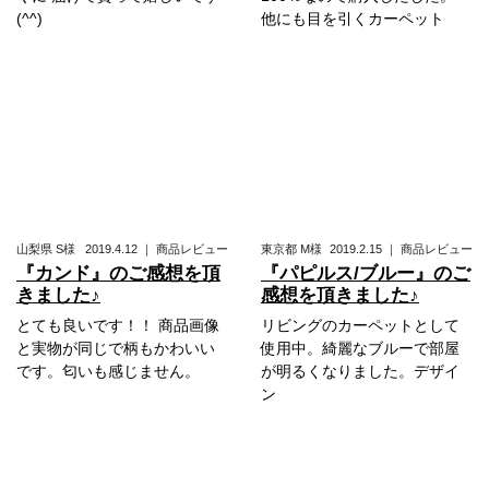
(^^)
他にも目を引くカーペット
山梨県
S様
2019.4.12
｜
商品レビュー
東京都
M様
2019.2.15
｜
商品レビュー
『カンド』のご感想を頂
『パピルス/ブルー』のご
きました♪
感想を頂きました♪
とても良いです！！ 商品画像
リビングのカーペットとして
と実物が同じで柄もかわいい
使用中。綺麗なブルーで部屋
です。匂いも感じません。
が明るくなりました。デザイ
ン