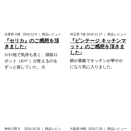
兵庫県
H様
2019.12.9
｜
商品レビュー
埼玉県
T様
2019.11.17
｜
商品レビュー
『セリカ』のご感想を頂
『ビンテージ キッチンマ
きました♪
ット』のご感想を頂きま
した♪
ｺｯﾄﾝ地で気持ち良く、掃除ロ
柄が素敵でキッチンが華やか
ボット（ﾙﾝﾊﾞ）が使えるのを
になり気に入りました。
ずっと探していた。大
神奈川県
E
2019.10.20
｜
商品レビュ
大阪府
M様
2019.7.20
｜
商品レビュー