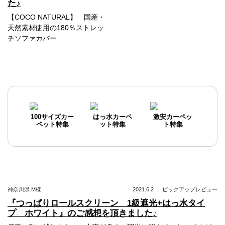
た♪
【COCO NATURAL】 国産・
天然素材使用の180％ストレッ
チソファカバー
100サイズカー
はっ水カーペ
激安カーペッ
ペット特集
ット特集
ト特集
神奈川県
M様
2021.6.2
｜
ピックアップレビュー
『つっぱりロールスクリーン 1級遮光+はっ水タイ
プ ホワイト』のご感想を頂きました♪