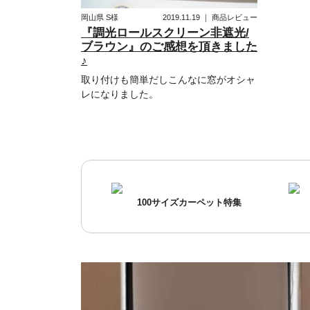
岡山県
S様
2019.11.19
｜
商品レビュー
『調光ロールスクリーン非遮光/
ブラウン』のご感想を頂きました
♪
取り付けも簡単だしこんなに窓がオシャ
レになりました。
100サイズカーペット特集