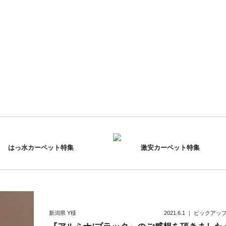
はっ水カーペット特集
激安カーペット特集
新潟県
Y様
2021.6.1
｜
ピックアッ