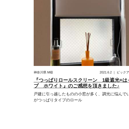
神奈川県
M様
2021.6.2
｜
ピック
『つっぱりロールスクリーン 1級遮光+は
プ ホワイト』のご感想を頂きました♪
戸建に引っ越したものの小窓が多く、調光に悩んで
がつっぱりタイプのロール