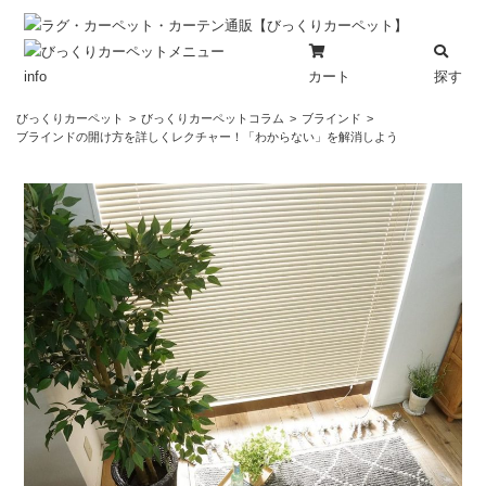
カート
探す
info
コ
びっくりカーペット
びっくりカーペットコラム
ブラインド
ン
ブラインドの開け方を詳しくレクチャー！「わからない」を解消しよう
テ
ン
ツ
へ
ス
キ
ッ
プ