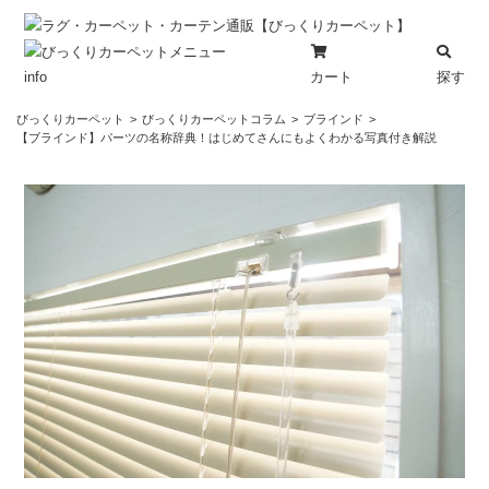
カート
探す
info
コ
びっくりカーペット
びっくりカーペットコラム
ブラインド
ン
【ブラインド】パーツの名称辞典！はじめてさんにもよくわかる写真付き解説
テ
ン
ツ
へ
ス
キ
ッ
プ