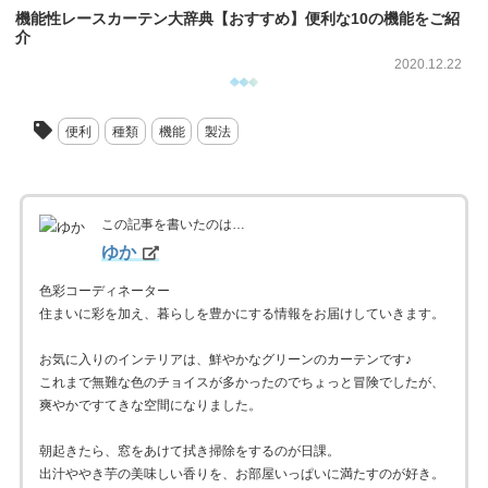
機能性レースカーテン大辞典【おすすめ】便利な10の機能をご紹
介
2020.12.22
便利
種類
機能
製法
この記事を書いたのは…
ゆか
色彩コーディネーター
住まいに彩を加え、暮らしを豊かにする情報をお届けしていきます。
お気に入りのインテリアは、鮮やかなグリーンのカーテンです♪
これまで無難な色のチョイスが多かったのでちょっと冒険でしたが、
爽やかですてきな空間になりました。
朝起きたら、窓をあけて拭き掃除をするのが日課。
出汁ややき芋の美味しい香りを、お部屋いっぱいに満たすのが好き。