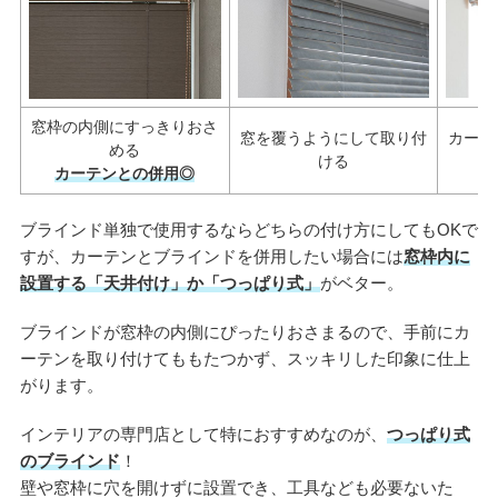
窓枠の内側にすっきりおさ
窓を覆うようにして取り付
カーテ
める
ける
カーテンとの併用◎
ブラインド単独で使用するならどちらの付け方にしてもOKで
すが、カーテンとブラインドを併用したい場合には
窓枠内に
設置する「天井付け」か「つっぱり式」
がベター。
ブラインドが窓枠の内側にぴったりおさまるので、手前にカ
ーテンを取り付けてももたつかず、スッキリした印象に仕上
がります。
インテリアの専門店として特におすすめなのが、
つっぱり式
のブラインド
！
壁や窓枠に穴を開けずに設置でき、工具なども必要ないた