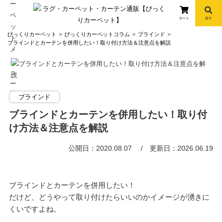
カート
探す
コ
びっくりカーペット
びっくりカーペットコラム
ブラインド
ン
ブラインドとカーテンを併用したい！取り付け方法＆注意点を解説
テ
ン
ツ
へ
info
ブラインド
ス
キ
ブラインドとカーテンを併用したい！取り付
ッ
け方法＆注意点を解説
プ
公開日：2020.08.07
更新日：2026.06.19
ブラインドとカーテンを併用したい！
だけど、どうやって取り付けたらいいのかイメージが湧きに
くいですよね。