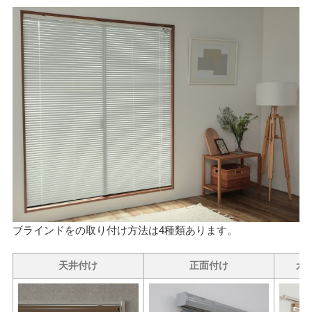
ブラインドをの取り付け方法は4種類あります。
天井付け
正面付け
カ