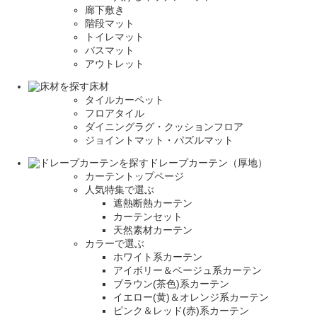
廊下敷き
階段マット
トイレマット
バスマット
アウトレット
床材
タイルカーペット
フロアタイル
ダイニングラグ・クッションフロア
ジョイントマット・パズルマット
ドレープカーテン（厚地）
カーテントップページ
人気特集で選ぶ
遮熱断熱カーテン
カーテンセット
天然素材カーテン
カラーで選ぶ
ホワイト系カーテン
アイボリー＆ベージュ系カーテン
ブラウン(茶色)系カーテン
イエロー(黄)＆オレンジ系カーテン
ピンク＆レッド(赤)系カーテン