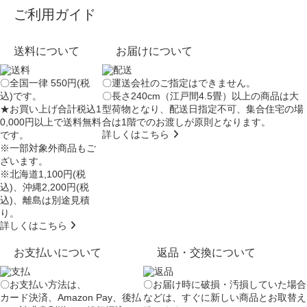
ご利用ガイド
送料について
お届けについて
〇全国一律 550円(税
〇運送会社のご指定はできません。
込)です。
〇長さ240cm（江戸間4.5畳）以上の商品は大
★お買い上げ合計税込1
型荷物となり、
配送日指定不可
、集合住宅の場
0,000円以上で送料無料
合は
1階でのお渡し
が原則となります。
詳しくはこちら
です。
※一部対象外商品もご
ざいます。
※北海道1,100円(税
込)、沖縄2,200円(税
込)、離島は別途見積
り。
詳しくはこちら
お支払いについて
返品・交換について
〇お支払い方法は、
〇お届け時に破損・汚損していた場合
カード決済、Amazon Pay、後払
などは、すぐに新しい商品とお取替え