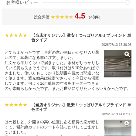
お客様レビュー
4.5
総合評価
（48件）
【当店オリジナル】激安！つっぱりアルミブラインド 単
色タイプ
2026/07/13 17:30:03
とてもよかったです！台所の窓が朝日がかなり入り暑
いので、猛暑になる前に注文しました。
注文から半月くらいで届きました。素材がしっかりし
ていて質も良さそうです。取り付けは5-10分あればで
きました。使い方もしっかり説明書を読めば間違いな
く使えます。遮光効果は抜群でさっそく今日から活躍
しています。何より1cm単位の寸法をオーダーできる
のが素晴らしかったです。またお世話になりたいくらい良かったです。
【当店オリジナル】激安！つっぱりアルミブラインド 単
色タイプ
2026/07/13 14:07:33
はめ殺しと、外開きの高い位置にある横長の窓が眩し
くて、紫外線カットのシートを貼ったりしてごまかし
ていました。