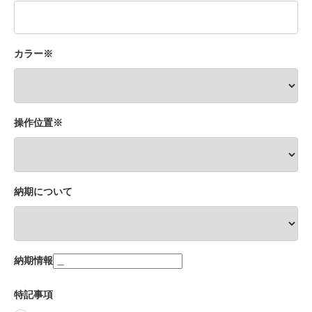
カラー※
操作位置※
納期について
納期情報
特記事項