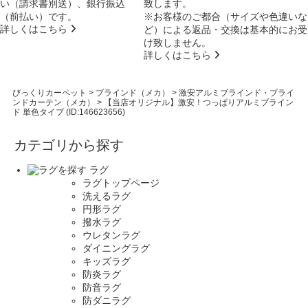
い（請求書別送）、銀行振込
致します。
（前払い）です。
※お客様のご都合（サイズや色違いな
詳しくはこちら
ど）による返品・交換は基本的にお受
け致しません。
詳しくはこちら
びっくりカーペット
>
ブラインド（メカ）
>
激安アルミブラインド・ブライ
ンドカーテン（メカ）
>
【当店オリジナル】激安！つっぱりアルミブライン
ド 単色タイプ (ID:146623656)
カテゴリから探す
ラグ
ラグトップページ
洗えるラグ
円形ラグ
撥水ラグ
ウレタンラグ
ダイニングラグ
キッズラグ
防炎ラグ
防音ラグ
防ダニラグ