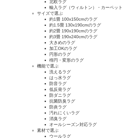
北欧ラグ
輸入ラグ（ウィルトン）・カーペット
サイズで選ぶ
約1畳 100x150cmのラグ
約1.5畳 130x190cmのラグ
約2畳 190x190cmのラグ
約3畳 190x240cmのラグ
大きめのラグ
加工OKのラグ
円形のラグ
楕円・変形のラグ
機能で選ぶ
洗えるラグ
はっ水ラグ
防音ラグ
低反発ラグ
防ダニラグ
抗菌防臭ラグ
防炎ラグ
汚れにくいラグ
消臭ラグ
オールシーズン対応ラグ
素材で選ぶ
ウールラグ