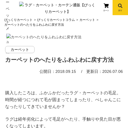
カート
探す
コ
びっくりカーペット
びっくりカーペットコラム
カーペット
ン
カーペットのへたりをふわふわに戻す方法
テ
ン
ツ
カーペット
へ
info
ス
カーペットのへたりをふわふわに戻す方法
キ
ッ
公開日：2018.09.15
更新日：2026.07.06
プ
購入したころは、ふかふかだったラグ・カーペットの毛足。
時間が経つにつれて毛が固まってしまったり、ぺしゃんこに
なったりしてきていませんか？
ラグは経年劣化によって毛足がへたり、手触りや見た目が悪
くなってしまいます。