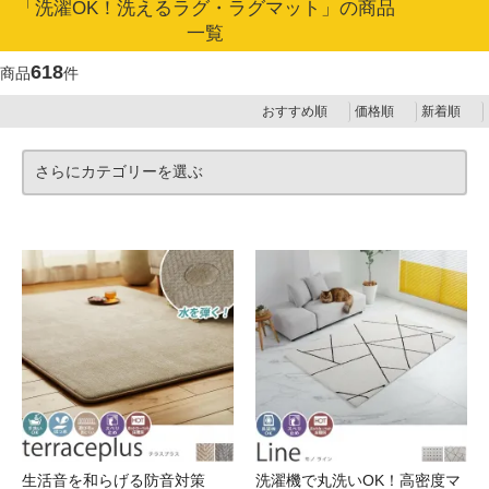
「洗濯OK！洗えるラグ・ラグマット」の商品
一覧
618
商品
件
おすすめ順
価格順
新着順
さらにカテゴリーを選ぶ
生活音を和らげる防音対策
洗濯機で丸洗いOK！高密度マ