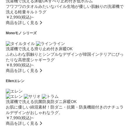
洗濯機で洗える
床暖OK
すべり止め付き
低ホルム
フワフワのタオルみたいなパイル生地が優しい肌触りの洗濯機で
洗える軽量キルトラグ
￥2,990(税込)~
商品を詳しく見る
Mono
モノ シリーズ
タイル
ライン
洗濯機で洗える
滑り止め付き
床暖OK
ふわふわな肌触りとシンプルなデザインが韓国インテリアにぴっ
たりな高密度シャギーラグ
￥8,990(税込)~
商品を詳しく見る
Ellen
エレン
洗濯機で洗える
抗菌防臭
防ダニ
床暖OK
お肌に優しい綿混素材！防ダニ・抗菌・防臭機能付きのナチュラ
ルデザインがおしゃれなラグ。
￥7,990(税込)~
商品を詳しく見る