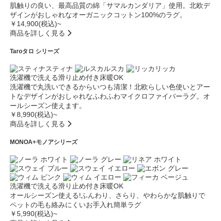
肌触りの良い、最高品質の綿「サマルカンダリア」使用。北欧デ
ザインがおしゃれなオーガニックコットン100%のラグ。
￥14,900(税込)~
商品を詳しく見る
Taro
タロ シリーズ
スティナ
ルスカ
リッカ
洗濯機で洗える
滑り止め付き
床暖OK
洗濯機で丸洗いできるからいつも清潔！北欧らしい色使いとアー
トなデザインがおしゃれなふわふわマイクロファイバーラグ。オ
ールシーズン使えます。
￥8,990(税込)~
商品を詳しく見る
MONOA+
モノアシリーズ
洗濯機で洗える
滑り止め付き
床暖OK
オールシーズン使える!ふんわり、さらり、やわらかな肌触りで
ペットの毛も絡みにくいお手入れ簡単ラグ
￥5,990(税込)~