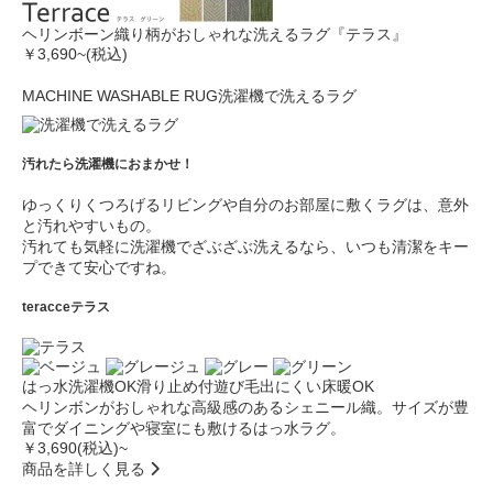
ヘリンボーン織り柄がおしゃれな洗えるラグ『テラス』
￥3,690
~(税込)
MACHINE WASHABLE RUG
洗濯機で洗えるラグ
汚れたら洗濯機におまかせ！
ゆっくりくつろげるリビングや自分のお部屋に敷くラグは、意外
と汚れやすいもの。
汚れても気軽に洗濯機でざぶざぶ洗えるなら、いつも清潔をキー
プできて安心ですね。
teracce
テラス
はっ水
洗濯機OK
滑り止め付
遊び毛出にくい
床暖OK
ヘリンボンがおしゃれな高級感のあるシェニール織。サイズが豊
富でダイニングや寝室にも敷けるはっ水ラグ。
￥3,690(税込)~
商品を詳しく見る