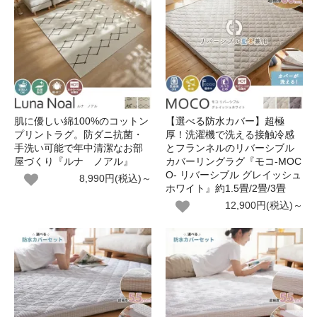
肌に優しい綿100%のコットン
【選べる防水カバー】超極
プリントラグ。防ダニ抗菌・
厚！洗濯機で洗える接触冷感
手洗い可能で年中清潔なお部
とフランネルのリバーシブル
屋づくり『ルナ ノアル』
カバーリングラグ『モコ-MOC
O- リバーシブル グレイッシュ
8,990円(税込)～
ホワイト』約1.5畳/2畳/3畳
12,900円(税込)～