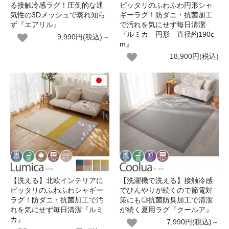
る接触冷感ラグ！圧倒的な通
ピッタリのふわふわ円形シャ
気性の3Dメッシュで蒸れ知ら
ギーラグ！防ダニ・抗菌加工
ず『エアリル』
で汚れを気にせず毎日清潔
『ルミカ 円形 直径約190c
9,990円(税込)～
m』
18,900円(税込)
【洗える】北欧インテリアに
【洗濯機で洗える】接触冷感
ピッタリのふわふわシャギー
でひんやりが続くので節電対
ラグ！防ダニ・抗菌加工で汚
策にも◎抗菌防臭加工で清潔
れを気にせず毎日清潔『ルミ
が続く夏用ラグ『クールア』
カ』
7,990円(税込)～