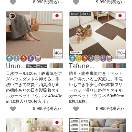
8,990円(税込)～
9,990円(税込)～
天然ウール100%！静電気を防
防音・防炎機能付き！ペット
ぎハウスダストを抑える、手
や子供のいるご家庭に。手洗
洗いできて防炎・消臭滑り止
いもできる安心の日本製フリ
め機能ありの日本製吸着タイ
ーカット滑り止め付きタイル
ルカーペット『ウルン 40×40c
カーペット『タフネ 50x50cm
m 10枚入り/20枚入り』
8枚/16枚』
9,990円(税込)～
8,990円(税込)～