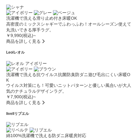
洗濯機で洗える
滑り止め付き
床暖OK
高密度のミックスシャギーでふわっふわ！オールシーズン使えて
丸洗いできる厚手ラグ。
￥9,990(税込)~
商品を詳しく見る
Leol
レオル
洗濯機で洗える
抗ウイルス
抗菌防臭
防ダニ
遊び毛出にくい
床暖O
K
ウイルス対策にも！可愛いニットパターンと優しい風合いが大人
気のナチュラルデザインラグ。
￥7,900(税込)~
商品を詳しく見る
livell
リブエル
綿100%
洗濯機で洗える
防ダニ
床暖房対応