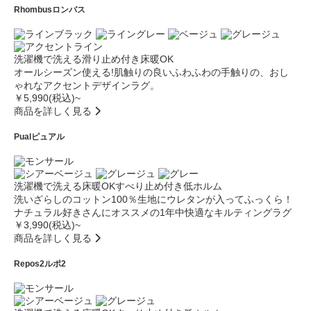
Rhombus
ロンバス
洗濯機で洗える
滑り止め付き
床暖OK
オールシーズン使える!肌触りの良いふわふわの手触りの、おし
ゃれなアクセントデザインラグ。
￥5,990(税込)~
商品を詳しく見る
Pual
ピュアル
洗濯機で洗える
床暖OK
すべり止め付き
低ホルム
洗いざらしのコットン100％生地にウレタンが入ってふっくら！
ナチュラル好きさんにオススメの1年中快適なキルティングラグ
￥3,990(税込)~
商品を詳しく見る
Repos2
ルポ2