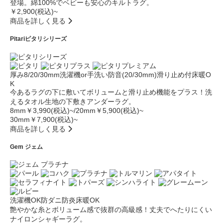
登場。綿100%でベビーも安心のキルトラグ。
￥2,900(税込)~
商品を詳しく見る
Pitari
ピタリシリーズ
厚み8/20/30mm
洗濯機or手洗い
防音(20/30mm)
滑り止め付
床暖O
K
今あるラグの下に敷いてボリュームと滑り止め機能をプラス！洗
えるタオル生地の下敷きアンダーラグ。
8mm￥3,990(税込)~/20mm￥5,900(税込)~
30mm￥7,900(税込)~
商品を詳しく見る
Gem
ジェム
洗濯機OK
防ダニ
防炎
床暖OK
艶やかな糸とボリューム感で抜群の高級感！丈夫でへたりにくい
ナイロンシャギーラグ。