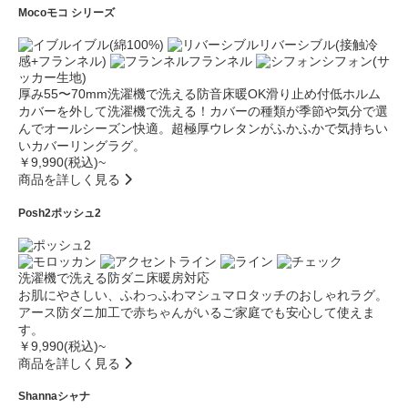
Moco
モコ シリーズ
イブル(綿100%)
リバーシブル(接触冷
感+フランネル)
フランネル
シフォン(サ
ッカー生地)
厚み55〜70mm
洗濯機で洗える
防音
床暖OK
滑り止め付
低ホルム
カバーを外して洗濯機で洗える！カバーの種類が季節や気分で選
んでオールシーズン快適。超極厚ウレタンがふかふかで気持ちい
いカバーリングラグ。
￥9,990(税込)~
商品を詳しく見る
Posh2
ポッシュ2
洗濯機で洗える
防ダニ
床暖房対応
お肌にやさしい、ふわっふわマシュマロタッチのおしゃれラグ。
アース防ダニ加工で赤ちゃんがいるご家庭でも安心して使えま
す。
￥9,990(税込)~
商品を詳しく見る
Shanna
シャナ