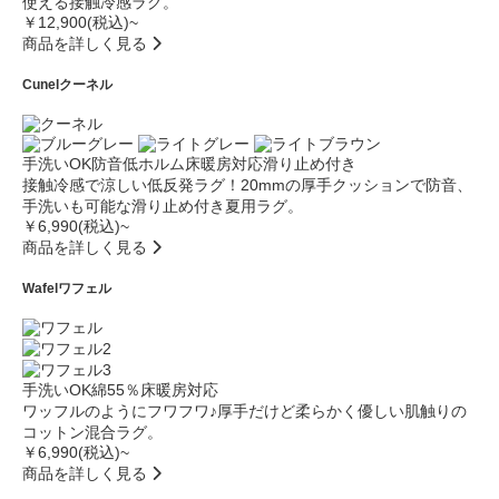
使える接触冷感ラグ。
￥12,900(税込)~
商品を詳しく見る
Cunel
クーネル
手洗いOK
防音
低ホルム
床暖房対応
滑り止め付き
接触冷感で涼しい低反発ラグ！20mmの厚手クッションで防音、
手洗いも可能な滑り止め付き夏用ラグ。
￥6,990(税込)~
商品を詳しく見る
Wafel
ワフェル
手洗いOK
綿55％
床暖房対応
ワッフルのようにフワフワ♪厚手だけど柔らかく優しい肌触りの
コットン混合ラグ。
￥6,990(税込)~
商品を詳しく見る