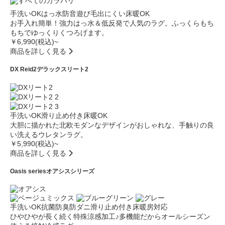
手洗いOK
はっ水
防音
遊び毛出にくい
床暖OK
お手入れ簡単！強力はっ水＆低反発で人気のラグ。ふっくらもち
もちでゆっくりくつろげます。
￥6,990(税込)~
商品を詳しく見る
DX Reid2
デラックスリート2
手洗いOK
滑り止め付き
床暖OK
大胆に描かれた北欧モダンなデザインがおしゃれな、手触りの良
い洗えるウレタンラグ。
￥5,990(税込)~
商品を詳しく見る
Oasis series
オアシスシリーズ
手洗いOK
抗菌防臭
防ダニ
滑り止め付き
床暖房対応
ひやひやが長く続く特殊涼感加工♪多機能だからオールシーズン