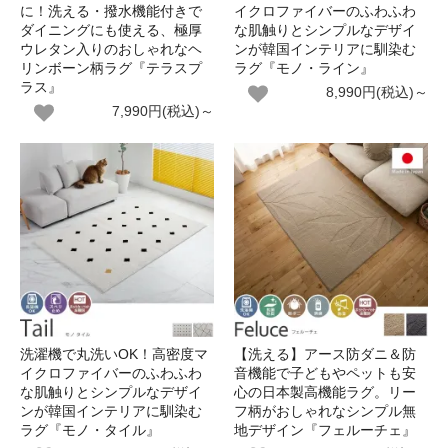
に！洗える・撥水機能付きで
イクロファイバーのふわふわ
ダイニングにも使える、極厚
な肌触りとシンプルなデザイ
ウレタン入りのおしゃれなヘ
ンが韓国インテリアに馴染む
リンボーン柄ラグ『テラスプ
ラグ『モノ・ライン』
ラス』
8,990円(税込)～
7,990円(税込)～
洗濯機で丸洗いOK！高密度マ
【洗える】アース防ダニ＆防
イクロファイバーのふわふわ
音機能で子どもやペットも安
な肌触りとシンプルなデザイ
心の日本製高機能ラグ。リー
ンが韓国インテリアに馴染む
フ柄がおしゃれなシンプル無
ラグ『モノ・タイル』
地デザイン『フェルーチェ』