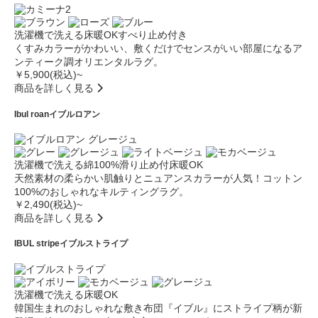
洗濯機で洗える
床暖OK
すべり止め付き
くすみカラーがかわいい、敷くだけでセンスがいい部屋になるア
ンティーク調オリエンタルラグ。
￥5,900(税込)~
商品を詳しく見る
Ibul roan
イブルロアン
洗濯機で洗える
綿100%
滑り止め付
床暖OK
天然素材の柔らかい肌触りとニュアンスカラーが人気！コットン
100%のおしゃれなキルティングラグ。
￥2,490(税込)~
商品を詳しく見る
IBUL stripe
イブルストライプ
洗濯機で洗える
床暖OK
韓国生まれのおしゃれな敷き布団『イブル』にストライプ柄が新