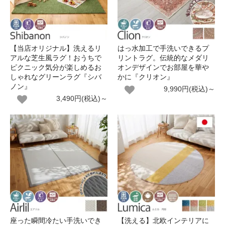
【当店オリジナル】洗えるリ
はっ水加工で手洗いできるプ
アルな芝生風ラグ！おうちで
リントラグ。伝統的なメダリ
ピクニック気分が楽しめるお
オンデザインでお部屋を華や
しゃれなグリーンラグ『シバ
かに『クリオン』
ノン』
9,990円(税込)～
3,490円(税込)～
座った瞬間冷たい手洗いでき
【洗える】北欧インテリアに