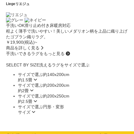
Liege
リエジュ
手洗いOK
滑り止め付き
床暖房対応
程よく薄手で洗いやすい！美しいメダリオン柄を上品に織り上げ
たゴブラン織りラグ。
￥19,900(税込)~
商品を詳しく見る
手洗いできるラグをもっと見る
SELECT BY SIZE
洗えるラグをサイズで選ぶ
サイズで選ぶ
約140x200cm
約1.5畳
サイズで選ぶ
約200x200cm
約2畳
サイズで選ぶ
約200x250cm
約2.5畳
サイズで選ぶ
円形・変形
サイズ