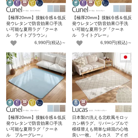
【極厚20mm】接触冷感＆低反
【極厚20mm】接触冷感＆低反
発ウレタンで防音効果◎手洗
発ウレタンで防音効果◎手洗
い可能な夏用ラグ『クーネ
い可能な夏用ラグ『クーネ
ル ライトブラウン』
ル ライトグレー』
6,990円(税込)～
6,990円(税込)～
【極厚20mm】接触冷感＆低反
日本製の洗える北欧風モロッ
発ウレタンで防音効果◎手洗
カン柄ラグ。リバーシブルで
い可能な夏用ラグ『クーネ
模様替えも簡単な綿混の心地
ル ブルーグレー』
良い一枚。『ルカス アイボ