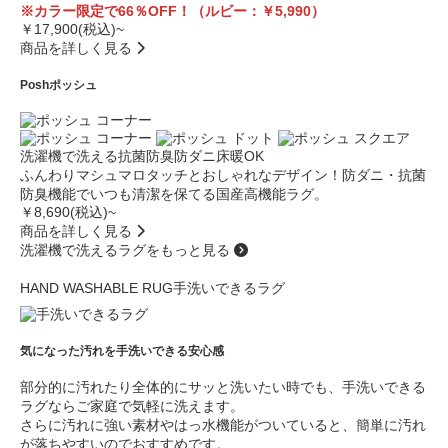
※カラー限定で66％OFF！（ルビー：￥5,990）
￥17,900(税込)~
商品を詳しく見る
Posh
ポッシュ
洗濯機で洗える
抗菌防臭
防ダニ
床暖OK
ふんわりマシュマロタッチとおしゃれなデザイン！防ダニ・抗菌
防臭機能でいつも清潔を保てる国産高機能ラグ。
￥8,690(税込)~
商品を詳しく見る
洗濯機で洗えるラグをもっと見る
HAND WASHABLE RUG
手洗いできるラグ
気になった汚れを手洗いできる安心感
部分的に汚れたり全体的にサッと洗いたい時でも、手洗いできる
ラグならご家庭で気軽に洗えます。
さらに汚れに強い素材やはっ水機能がついていると、簡単に汚れ
が落ちやすいのでおすすめです。