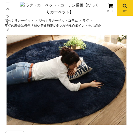
カート
探す
コ
びっくりカーペット
びっくりカーペットコラム
ラグ
ン
ラグの寿命は何年？買い替え時期の5つの見極めポイントをご紹介
テ
ン
ツ
へ
info
ス
キ
ッ
プ