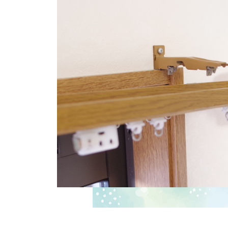
ン
ツ
へ
ス
キ
ッ
プ