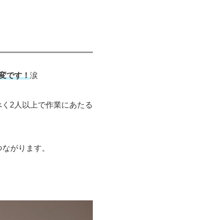
変です！
涙
く2人以上で作業にあたる
つながります。