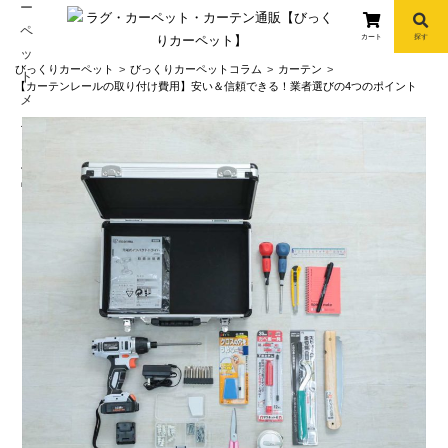
カート
探す
コ
びっくりカーペット
びっくりカーペットコラム
カーテン
ン
【カーテンレールの取り付け費用】安い＆信頼できる！業者選びの4つのポイント
テ
ン
ツ
へ
info
ス
キ
ッ
プ