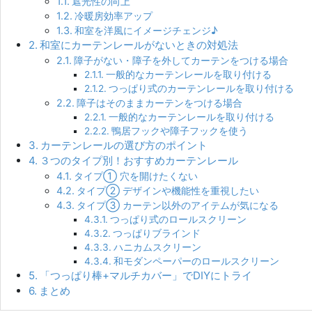
遮光性の向上
冷暖房効率アップ
和室を洋風にイメージチェンジ♪
和室にカーテンレールがないときの対処法
障子がない・障子を外してカーテンをつける場合
一般的なカーテンレールを取り付ける
つっぱり式のカーテンレールを取り付ける
障子はそのままカーテンをつける場合
一般的なカーテンレールを取り付ける
鴨居フックや障子フックを使う
カーテンレールの選び方のポイント
３つのタイプ別！おすすめカーテンレール
タイプ① 穴を開けたくない
タイプ② デザインや機能性を重視したい
タイプ③ カーテン以外のアイテムが気になる
つっぱり式のロールスクリーン
つっぱりブラインド
ハニカムスクリーン
和モダンペーパーのロールスクリーン
「つっぱり棒+マルチカバー」でDIYにトライ
まとめ