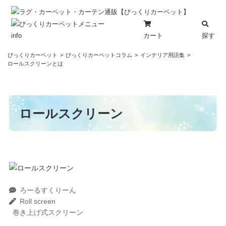
カート
探す
info
コ
びっくりカーペット
びっくりカーペットコラム
インテリア用語集
ン
ロールスクリーンとは
テ
ン
ツ
ロールスクリーン
へ
ス
キ
ッ
プ
ろーるすくりーん
Roll screen
巻き上げ式スクリーン