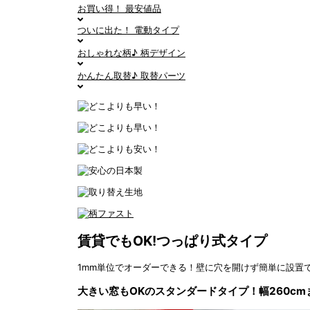
お買い得！
最安値品
ついに出た！
電動タイプ
おしゃれな柄♪
柄デザイン
かんたん取替♪
取替パーツ
賃貸でもOK!つっぱり式タイプ
1mm単位でオーダーできる！壁に穴を開けず簡単に設置
大きい窓もOKのスタンダードタイプ！幅260cm