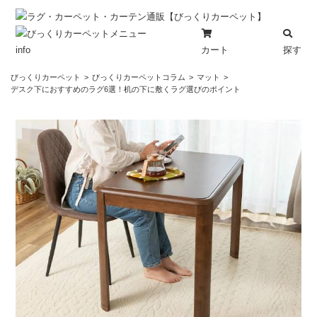
カート
探す
info
コ
びっくりカーペット
びっくりカーペットコラム
マット
ン
デスク下におすすめのラグ6選！机の下に敷くラグ選びのポイント
テ
ン
ツ
へ
ス
キ
ッ
プ