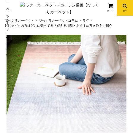
カート
探す
コ
びっくりカーペット
びっくりカーペットコラム
ラグ
ン
おしゃピクの布はどこに売ってる？買える場所とおすすめ敷き物をご紹介
テ
ン
ツ
へ
info
ス
キ
ッ
プ