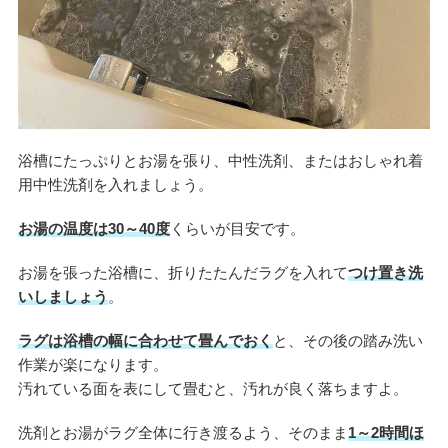
浴槽にたっぷりとお湯を張り、中性洗剤、またはおしゃれ着
用中性洗剤を入れましょう。
お湯の温度は30～40度
くらいが目安です。
お湯を張った浴槽に、折りたたんだラグを入れて
つけ置き洗
いしましょう
。
ラグは浴槽の幅に合わせて畳んでおく
と、その後の踏み洗い
作業が楽になります。
汚れている面を表にして畳むと、汚れが良く落ちますよ。
洗剤とお湯がラグ全体に行き渡るよう、そのまま
1～2時間ほ