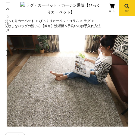
カート
探す
コ
びっくりカーペット
びっくりカーペットコラム
ラグ
ン
失敗しないラグの洗い方【簡単】洗濯機＆手洗いのお手入れ方法
テ
ン
ツ
へ
info
ス
キ
ッ
プ