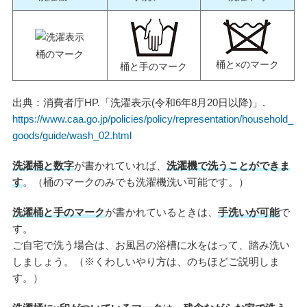
桶のマーク
桶と×のマーク
桶と手のマーク
出典：消費者庁HP.「洗濯表示(令和6年8月20日以降)」.
https://www.caa.go.jp/policies/policy/representation/household_
goods/guide/wash_02.html
洗濯桶と数字
が書かれていれば、
洗濯機で洗うことができま
す
。（桶のマークのみでも洗濯機洗い可能です。）
洗濯桶と手のマーク
が書かれているときは、
手洗いが可能
で
す。
ご自宅で洗う場合は、お風呂の浴槽に水をはって、踏み洗い
しましょう。（※くわしいやり方は、のちほどご説明しま
す。）