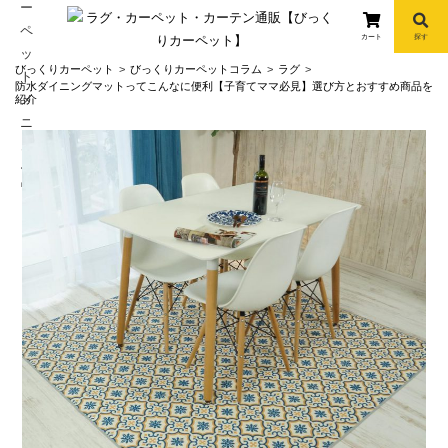
カート
探す
コ
びっくりカーペット
びっくりカーペットコラム
ラグ
ン
防水ダイニングマットってこんなに便利【子育てママ必見】選び方とおすすめ商品を
紹介
テ
ン
ツ
へ
info
ス
キ
ッ
プ