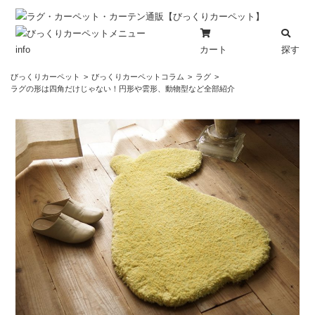
カート
探す
info
コ
びっくりカーペット
びっくりカーペットコラム
ラグ
ン
ラグの形は四角だけじゃない！円形や雲形、動物型など全部紹介
テ
ン
ツ
へ
ス
キ
ッ
プ