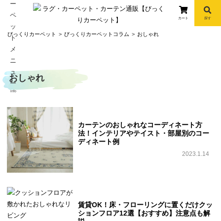
カート
探す
コ
びっくりカーペット
びっくりカーペットコラム
おしゃれ
ン
テ
ン
おしゃれ
ツ
へ
info
ス
キ
ッ
カーテンのおしゃれなコーディネート方
法！インテリアやテイスト・部屋別のコー
プ
ディネート例
2023.1.14
賃貸OK！床・フローリングに置くだけクッ
ションフロア12選【おすすめ】注意点も解