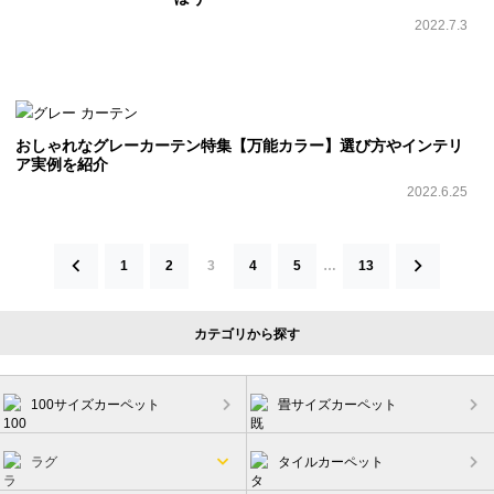
2022.7.3
おしゃれなグレーカーテン特集【万能カラー】選び方やインテリ
ア実例を紹介
2022.6.25
投
1
2
3
4
5
…
13
稿
の
カテゴリから探す
ペ
ー
ジ
100サイズカーペット
畳サイズカーペット
送
ラグ
タイルカーペット
り