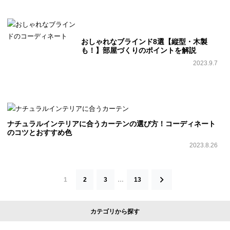
おしゃれなブラインド8選【縦型・木製
も！】部屋づくりのポイントを解説
2023.9.7
ナチュラルインテリアに合うカーテンの選び方！コーディネート
のコツとおすすめ色
2023.8.26
投
1
2
3
…
13
稿
の
カテゴリから探す
ペ