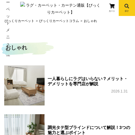
カート
探す
コ
びっくりカーペット
びっくりカーペットコラム
おしゃれ
ン
テ
ン
おしゃれ
ツ
へ
info
ス
キ
ッ
一人暮らしにラグはいらない？メリット・
プ
デメリットを専門店が解説
2026.1.31
調光タテ型ブラインドについて解説！3つの
魅力と選ぶポイント