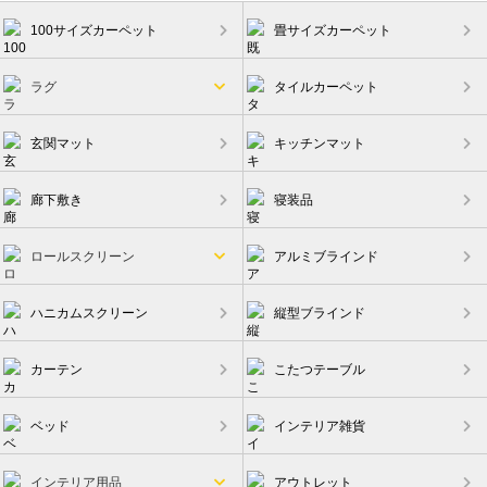
ー
ジ
100サイズカーペット
畳サイズカーペット
送
ラグ
タイルカーペット
り
玄関マット
キッチンマット
廊下敷き
寝装品
ロールスクリーン
アルミブラインド
ハニカムスクリーン
縦型ブラインド
カーテン
こたつテーブル
ベッド
インテリア雑貨
インテリア用品
アウトレット