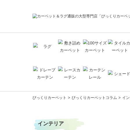
コ
びっくりカーペット
びっくりカーペットコラム
イン
ン
テ
ン
ツ
インテリア
へ