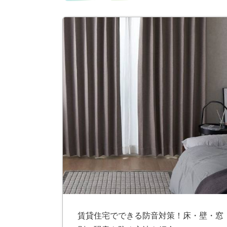
ス
キ
ッ
プ
賃貸住宅でできる防音対策！床・壁・窓