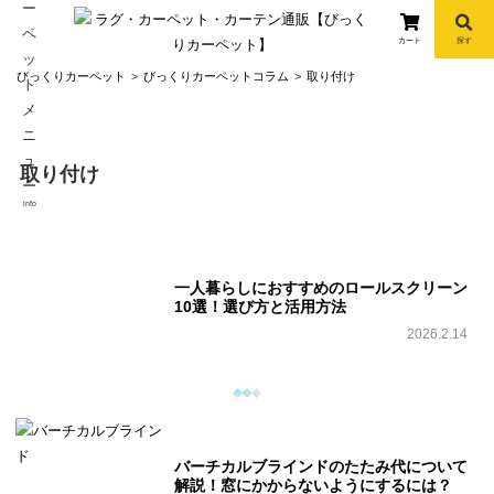
カート
探す
コ
びっくりカーペット
びっくりカーペットコラム
取り付け
ン
テ
ン
取り付け
ツ
へ
info
ス
キ
ッ
一人暮らしにおすすめのロールスクリーン
プ
10選！選び方と活用方法
2026.2.14
バーチカルブラインドのたたみ代について
解説！窓にかからないようにするには？