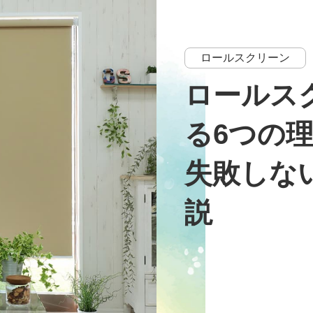
ロールスクリーン
ロールス
る6つの
失敗しな
説