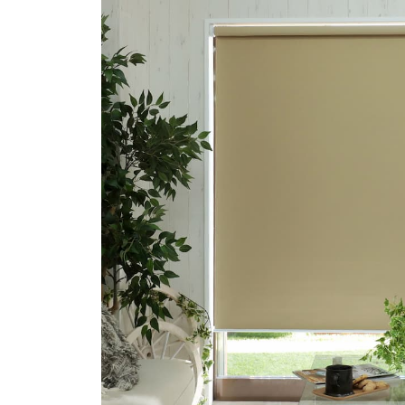
ン
ツ
へ
ス
キ
ッ
プ