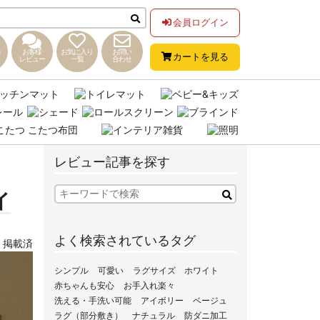
会員ログイン
お客様
お気に入り
お問い
カートを見る
レビュー
一覧
合わせ
レビュー記事を探す
イ
よく検索されているタグ
,
掲載済
シンプル
可愛い
ラグサイズ
ホワイト
赤ちゃんも安心
お手入れ楽々
洗える・手洗い可能
アイボリー
ベージュ
ラグ（部分敷き）
ナチュラル
防ダニ加工