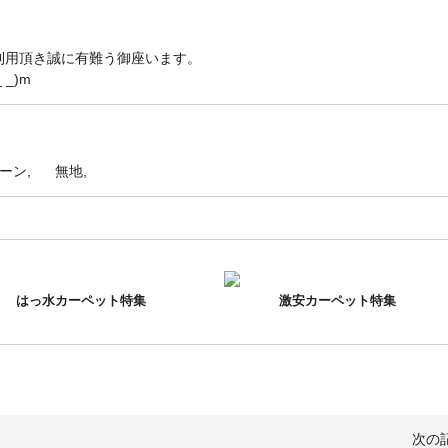
利用頂き誠に有難う御座います。
_)m
ーン
無地
はっ水カーペット特集
激安カーペット特集
次の