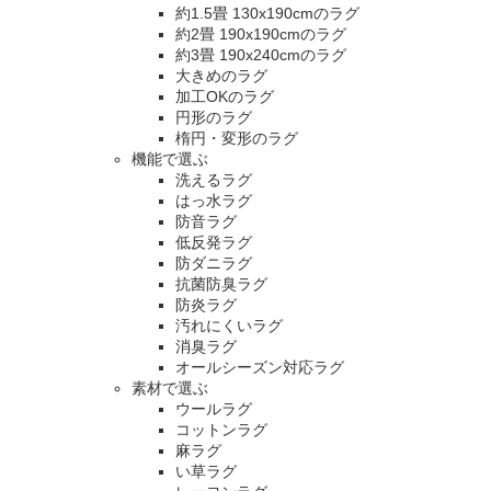
約1.5畳 130x190cmのラグ
約2畳 190x190cmのラグ
約3畳 190x240cmのラグ
大きめのラグ
加工OKのラグ
円形のラグ
楕円・変形のラグ
機能で選ぶ
洗えるラグ
はっ水ラグ
防音ラグ
低反発ラグ
防ダニラグ
抗菌防臭ラグ
防炎ラグ
汚れにくいラグ
消臭ラグ
オールシーズン対応ラグ
素材で選ぶ
ウールラグ
コットンラグ
麻ラグ
い草ラグ