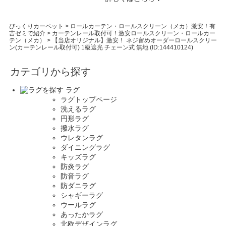
びっくりカーペット
>
ロールカーテン・ロールスクリーン（メカ）激安！有
吉ゼミで紹介
>
カーテンレール取付可！激安ロールスクリーン・ロールカー
テン（メカ）
>
【当店オリジナル】激安！ ネジ留めオーダーロールスクリー
ン(カーテンレール取付可) 1級遮光 チェーン式 無地 (ID:144410124)
カテゴリから探す
ラグ
ラグトップページ
洗えるラグ
円形ラグ
撥水ラグ
ウレタンラグ
ダイニングラグ
キッズラグ
防炎ラグ
防音ラグ
防ダニラグ
シャギーラグ
ウールラグ
あったかラグ
北欧デザインラグ