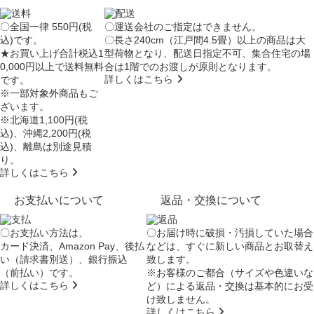
〇全国一律 550円(税
〇運送会社のご指定はできません。
込)です。
〇長さ240cm（江戸間4.5畳）以上の商品は大
★お買い上げ合計税込1
型荷物となり、
配送日指定不可
、集合住宅の場
0,000円以上で送料無料
合は
1階でのお渡し
が原則となります。
詳しくはこちら
です。
※一部対象外商品もご
ざいます。
※北海道1,100円(税
込)、沖縄2,200円(税
込)、離島は別途見積
り。
詳しくはこちら
お支払いについて
返品・交換について
〇お支払い方法は、
〇お届け時に破損・汚損していた場合
カード決済、Amazon Pay、後払
などは、すぐに新しい商品とお取替え
い（請求書別送）、銀行振込
致します。
（前払い）です。
※お客様のご都合（サイズや色違いな
詳しくはこちら
ど）による返品・交換は基本的にお受
け致しません。
詳しくはこちら