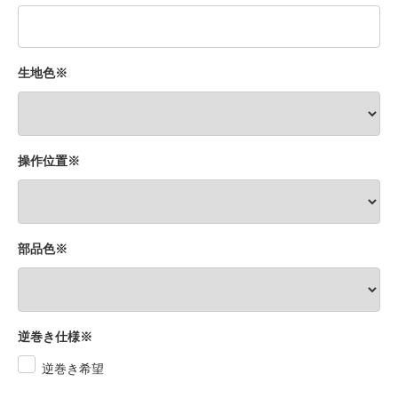
生地色※
操作位置※
部品色※
逆巻き仕様※
逆巻き希望