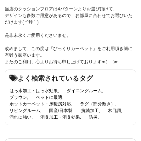
当店のクッションフロアは4パターンよりお選び頂けて、
デザインも多数ご用意があるので、お部屋に合わせてお選びいた
だけます( *´艸｀)
是非末永くご愛用くださいませ。
改めまして、この度は『びっくりカーペット』をご利用頂き誠に
有難う御座います。
またのご利用、心よりお待ち申し上げておりますm(_ _)m
よく検索されているタグ
はっ水加工・はっ水効果
ダイニングルーム
ブラウン
ペットに最適
ホットカーペット・床暖房対応
ラグ（部分敷き）
リビングルーム
国産/日本製
抗菌加工
木目調
汚れに強い
消臭加工・消臭効果
防炎