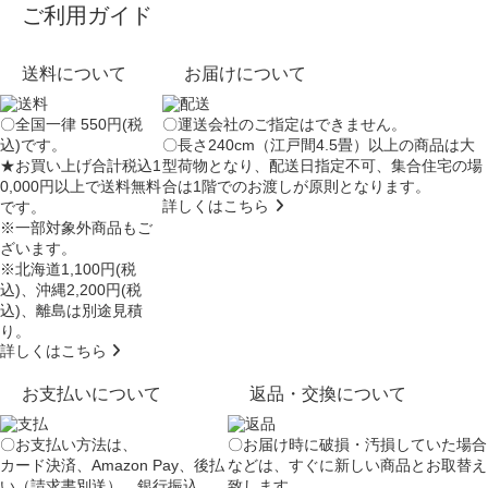
ご利用ガイド
送料について
お届けについて
〇全国一律 550円(税
〇運送会社のご指定はできません。
込)です。
〇長さ240cm（江戸間4.5畳）以上の商品は大
★お買い上げ合計税込1
型荷物となり、
配送日指定不可
、集合住宅の場
0,000円以上で送料無料
合は
1階でのお渡し
が原則となります。
詳しくはこちら
です。
※一部対象外商品もご
ざいます。
※北海道1,100円(税
込)、沖縄2,200円(税
込)、離島は別途見積
り。
詳しくはこちら
お支払いについて
返品・交換について
〇お支払い方法は、
〇お届け時に破損・汚損していた場合
カード決済、Amazon Pay、後払
などは、すぐに新しい商品とお取替え
い（請求書別送）、銀行振込
致します。