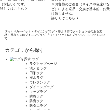
（前払い）です。
※お客様のご都合（サイズや色違いな
詳しくはこちら
ど）による返品・交換は基本的にお受
け致しません。
詳しくはこちら
びっくりカーペット
>
ダイニングラグ
>
厚さ２倍でクッション性のある素
材！撥水＆抗菌ダイニングラグ 『ワイドウッドDX ブラウン』(ID:14441332
9)
カテゴリから探す
ラグ
ラグトップページ
洗えるラグ
円形ラグ
撥水ラグ
ウレタンラグ
ダイニングラグ
キッズラグ
防炎ラグ
防音ラグ
防ダニラグ