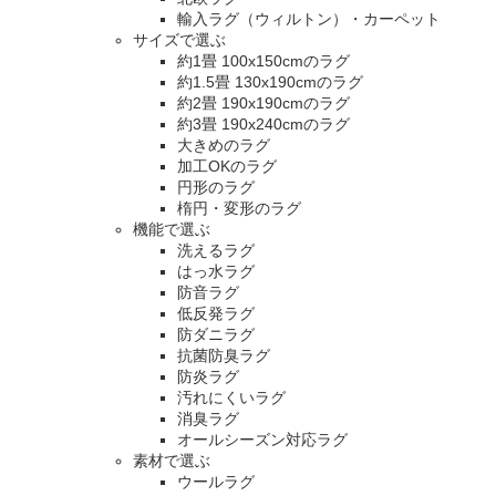
輸入ラグ（ウィルトン）・カーペット
サイズで選ぶ
約1畳 100x150cmのラグ
約1.5畳 130x190cmのラグ
約2畳 190x190cmのラグ
約3畳 190x240cmのラグ
大きめのラグ
加工OKのラグ
円形のラグ
楕円・変形のラグ
機能で選ぶ
洗えるラグ
はっ水ラグ
防音ラグ
低反発ラグ
防ダニラグ
抗菌防臭ラグ
防炎ラグ
汚れにくいラグ
消臭ラグ
オールシーズン対応ラグ
素材で選ぶ
ウールラグ