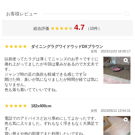
お客様レビュー
4.7
総合評価
（10件）
ダイニングラグワイドウッドDXブラウン
女性
2023/12/23 16:00:17
以前使ってたラグは薄くてニャンズのお手々ですぐに
捲れ上がってましたが今回は重みがあるので大丈夫で
す。
ジャンプ時の足の負担も軽減できる感じです𓃠
開けた時、臭いが気になりましたが時間が経てば気に
なりません。
色も落ち着いてていいですね。
182x400cm
女性
2023/05/12 13:54:31
電話でのアドバイスどおり厚めにしてよかったです。
色も気に入りました。ずれもなく浮きもなく大満足で
す。
買い替えや他の部屋でまた利用したいですね。