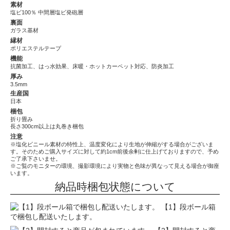
素材
塩ビ100％ 中間層塩ビ発砲層
裏面
ガラス基材
縁材
ポリエステルテープ
機能
抗菌加工、はっ水効果、床暖・ホットカーペット対応、防炎加工
厚み
3.5mm
生産国
日本
梱包
折り畳み
長さ300cm以上は丸巻き梱包
注意
※塩化ビニール素材の特性上、温度変化により生地が伸縮がする場合がございま
す。そのためご購入サイズに対して約1cm前後余剰に仕上げておりますので、予め
ご了承下さいませ。
※ご覧のモニターの環境、撮影環境により実物と色味が異なって見える場合が御座
います。
納品時梱包状態について
【1】段ボール箱
で梱包し配送いたします。