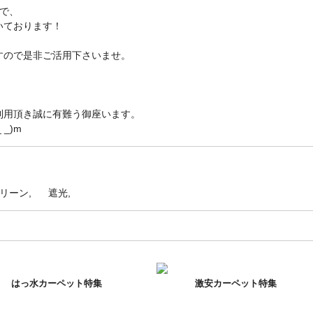
で、
いております！
すので是非ご活用下さいませ。
利用頂き誠に有難う御座います。
_)m
リーン
遮光
はっ水カーペット特集
激安カーペット特集