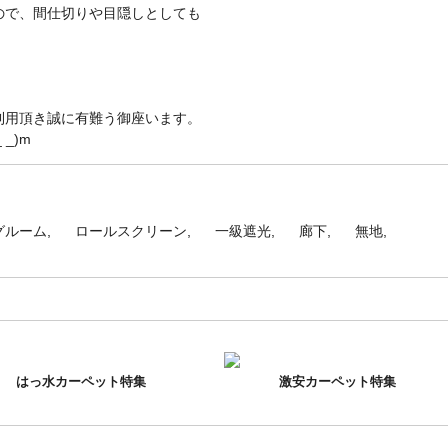
ので、間仕切りや目隠しとしても
利用頂き誠に有難う御座います。
_)m
グルーム
ロールスクリーン
一級遮光
廊下
無地
はっ水カーペット特集
激安カーペット特集