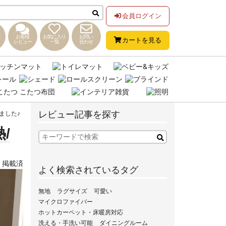
会員ログイン
お客様
お気に入り
お問い
カートを見る
レビュー
一覧
合わせ
レビュー記事を探す
ました♪
/
,
掲載済
よく検索されているタグ
無地
ラグサイズ
可愛い
マイクロファイバー
ホットカーペット・床暖房対応
洗える・手洗い可能
ダイニングルーム