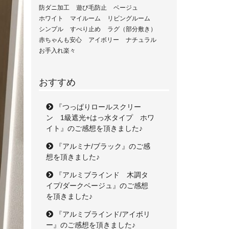
防ダニ加工
遊び毛防止
ベージュ
ホワイト
マイルーム
リビングルーム
シンプル
すべり止め
ラグ（部分敷き）
赤ちゃんも安心
アイボリー
ナチュラル
お手入れ楽々
おすすめ
『つっぱりロールスクリー
ン 1級遮光+はっ水タイプ ホワ
イト』のご感想を頂きました♪
『アルミナ/ブラック』のご感
想を頂きました♪
『アルミブラインド 木調タ
イプ/ダークベージュ』のご感想
を頂きました♪
『アルミブラインド/アイボリ
ー』のご感想を頂きました♪