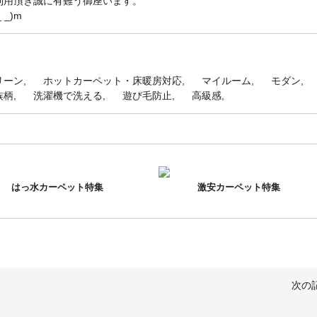
利用頂き誠に有難う御座います。
_)m
リーン
ホットカーペット・床暖房対応
マイルーム
モダン
族柄
洗濯機で洗える
遊び毛防止
高級感
はっ水カーペット特集
激安カーペット特集
次の