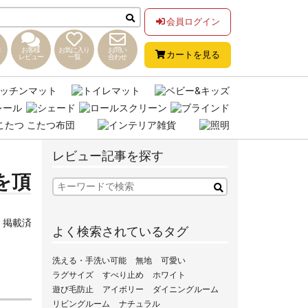
会員ログイン
お客様
お気に入り
お問い
カートを見る
レビュー
一覧
合わせ
レビュー記事を探す
を頂
,
掲載済
よく検索されているタグ
洗える・手洗い可能
無地
可愛い
ラグサイズ
すべり止め
ホワイト
遊び毛防止
アイボリー
ダイニングルーム
リビングルーム
ナチュラル