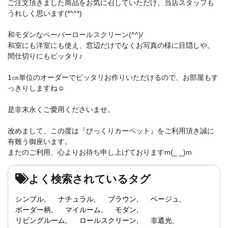
ご注文頂きました商品をお気に召していただけ、当店スタッフも
うれしく思います(*^^*)
和モダンなペーパーロールスクリーン(^^)/
和室にも洋室にも使え、窓辺だけでなくお写真の様に目隠しや、
間仕切りにもピッタリ♪
1㎝単位のオーダーでピッタリお作りいただけるので、お部屋もす
っきりしますね☺
是非末永くご愛用くださいませ。
改めまして、この度は『びっくりカーペット』をご利用頂き誠に
有難う御座います。
またのご利用、心よりお待ち申し上げておりますm(_ _)m
よく検索されているタグ
シンプル
ナチュラル
ブラウン
ベージュ
ボーダー柄
マイルーム
モダン
リビングルーム
ロールスクリーン
非遮光