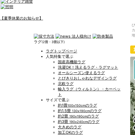
【夏季休業のお知らせ】
ラグ
(2畳・3畳以下)
ラグトップページ
人気特集で選ぶ
国産高機能ラグ
洗濯OK！洗えるラグ・ラグマット
オールシーズン使えるラグ
とびきりおしゃれなデザインラグ
北欧ラグ
輸入ラグ（ウィルトン）・カーペッ
ト
サイズで選ぶ
約1畳
のラグ
100x150cm
約1.5畳
のラグ
130x190cm
約2畳
のラグ
190x190cm
約3畳
のラグ
190x240cm
大きめのラグ
加工OKのラグ