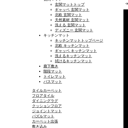
玄関マットトップ
ギャッベ 玄関マット
北欧 玄関マット
天然素材 玄関マット
洗える 玄関マット
ディズニー 玄関マット
キッチンマット
キッチンマットトップページ
北欧 キッチンマット
ギャッベ キッチンマット
洗えるキッチンマット
拭けるキッチンマット
廊下敷き
階段マット
トイレマット
バスマット
タイルカーペット
フロアタイル
ダイニングラグ
クッションフロア
ジョイントマット
パズルマット
カーペット出張
敷き込み