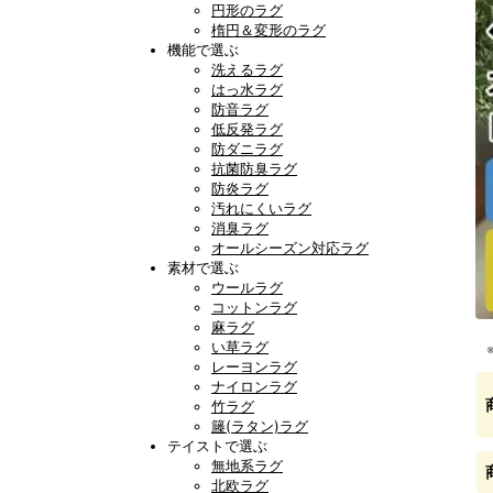
円形のラグ
楕円＆変形のラグ
機能で選ぶ
洗えるラグ
はっ水ラグ
防音ラグ
低反発ラグ
防ダニラグ
抗菌防臭ラグ
防炎ラグ
汚れにくいラグ
消臭ラグ
オールシーズン対応ラグ
素材で選ぶ
ウールラグ
コットンラグ
麻ラグ
い草ラグ
レーヨンラグ
ナイロンラグ
竹ラグ
籐(ラタン)ラグ
テイストで選ぶ
無地系ラグ
北欧ラグ