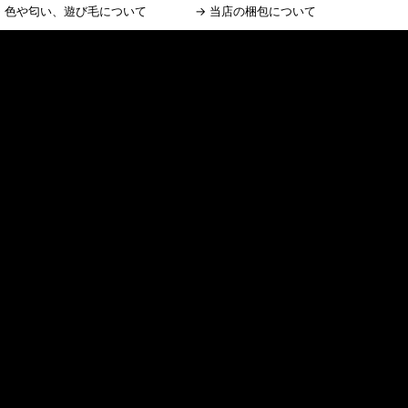
→
色や匂い、遊び毛について
→
当店の梱包について