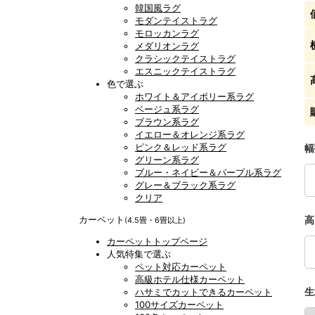
韓国風ラグ
モダンテイストラグ
モロッカンラグ
メダリオンラグ
クラシックテイストラグ
エスニックテイストラグ
色で選ぶ
ホワイト＆アイボリー系ラグ
ベージュ系ラグ
ブラウン系ラグ
イエロー＆オレンジ系ラグ
ピンク＆レッド系ラグ
幅
グリーン系ラグ
ブルー・ネイビー＆パープル系ラグ
グレー＆ブラック系ラグ
クリア
カーペット
高
(4.5畳・6畳以上)
カーペットトップページ
人気特集で選ぶ
ペット対応カーペット
高級ホテル仕様カーペット
生
ハサミでカットできるカーペット
100サイズカーペット