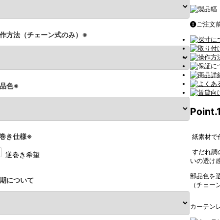
ご注文
作方法（チェーン式のみ）※
品色※
Point.
巻き仕様※
紙素材で
すだれ調
逆巻き希望
いの透け
部品色を
期について
（チェー
カーテン