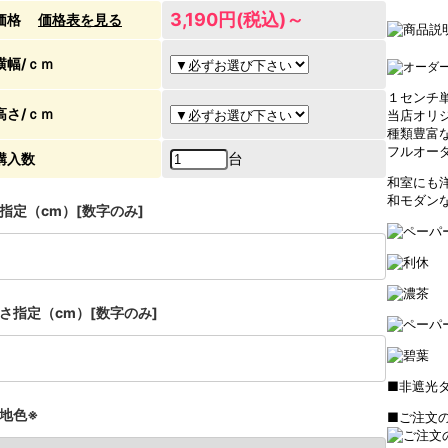
3,190円(税込)～
価格
価格表を見る
横幅/ｃｍ
１センチ
高さ/ｃｍ
当店オリ
種類豊富
フルオー
台
購入数
和室にも
和モダン
指定（cm）[数字のみ]
さ指定（cm）[数字のみ]
■非遮光
地色※
■ご注文