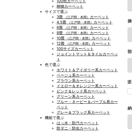
100色カーペット
柄物カーペット
サイズで選ぶ
3畳
カーペット
（江戸間・本間）
操
4.5畳
カーペット
（江戸間・本間）
6畳
カーペット
（江戸間・本間）
8畳
カーペット
（江戸間・本間）
10畳
カーペット
（江戸間・本間）
12畳
カーペット
（江戸間・本間）
100サイズカーペット
部
ジョイントマット＆タイルカーペッ
ト
色で選ぶ
ホワイト＆アイボリー系カーペット
ベージュ系カーペット
ブラウン系カーペット
逆
イエロー＆オレンジー系カーペット
ピンク＆レッド系カーペット
グリーン系カーペット
ブルー・ネービー＆パープル系カー
ペット
納
グレー＆ブラック系カーペット
機能で選ぶ
はっ水・防汚カーペット
防ダニ・防虫カーペット