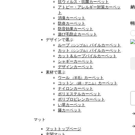
抗ウィルス・抗菌カーペット
納
アトピー・アレルギー対策カーペッ
ト
消臭カーペット
特
防炎カーペット
防音効果カーペット
遊び毛防止カーペット
デザインで選ぶ
ループ
パイルカーペット
（シンプル）
カット
パイルカーペット
（シンプル）
カット＆ループパイルカーペット
シャギーカーペット
デザインカーペット
素材で選ぶ
ウール
カーペット
（羊毛）
コットン
カーペット
（綿・デニム）
ナイロンカーペット
ポリエステルカーペット
ポリプロピレンカーペット
い草カーペット
籐カーペット
マット
マットトップページ
玄関マット