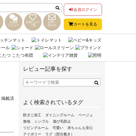
会員ログイン
お客様
お気に入り
お問い
カートを見る
レビュー
一覧
合わせ
レビュー記事を探す
,
掲載済
よく検索されているタグ
防ダニ加工
ダイニングルーム
ベージュ
無地
シンプル
遊び毛防止
リビングルーム
可愛い
赤ちゃんも安心
アイボリー
ラグ（部分敷き）